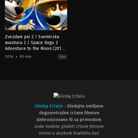
Zvezdani psi 2 / Svemirska
avantura 2 / Space Dogs 2
Adventure to the Moon (2016)
HR
2014
90 min
Film
Adventure
,
Animation
,
Comedy
,
Family
RU
2014-
02-
06
Aleksander
Khramtsov
,
Inna
Evlannikova
,
Michael
D'Isa-
Hogan
,
Vadim
Gledaj Crtaće
-
Gledajte omiljene
Sotnikov
dugometražne crtane filmove
sinhronizovano ili sa prevodom
,
ovde možete
gledati crtane filmove
online
u visokom kvalitetu bez