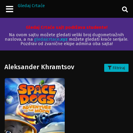
Gledaj Crtaće
Gledaj Crtaće sajt podržava studente!
Na ovom sajtu možete gledati veliki broj dugometražnih
naslova, a na
gledajcrtace
.xyz
možete gledati kraće serijale.
Pozdrav od zvanične ekipe admina oba sajta!
Aleksander Khramtsov
Filtriraj