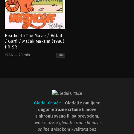
Heathcliff: The Movie / Hitklif
/ Garfi / Mačak Maksim (1986)
HR-SR
1986
73 min
Film
Animation
,
Comedy
,
Family
US
1986-
01-
17
Bruno
Bianchi
Gledaj Crtaće
-
Gledajte omiljene
dugometražne crtane filmove
sinhronizovano ili sa prevodom
,
ovde možete
gledati crtane filmove
online
u visokom kvalitetu bez