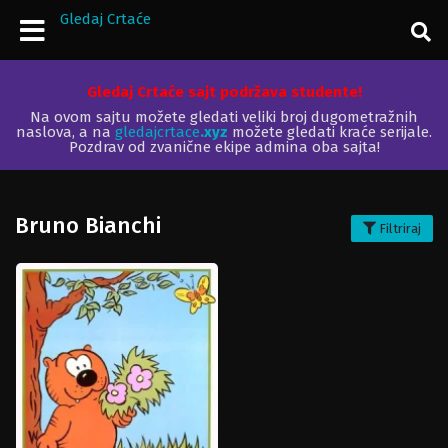
Gledaj Crtaće
Gledaj Crtaće sajt podržava studente!
Na ovom sajtu možete gledati veliki broj dugometražnih
naslova, a na
gledajcrtace
.xyz
možete gledati kraće serijale.
Pozdrav od zvanične ekipe admina oba sajta!
Bruno Bianchi
Filtriraj