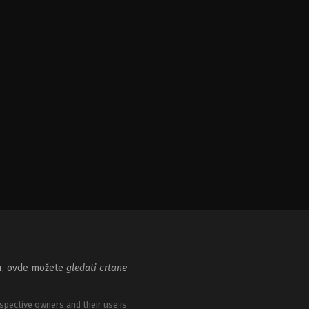
m
, ovde možete
gledati crtane
spective owners and their use is