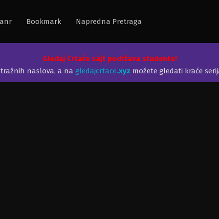
anr
Bookmark
Napredna Pretraga
Gledaj Crtaće sajt podržava studente!
etražnih naslova, a na
gledajcrtace
.xyz
možete gledati kraće seri