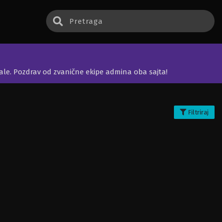
jale. Pozdrav od zvanične ekipe admina oba sajta!
Filtriraj