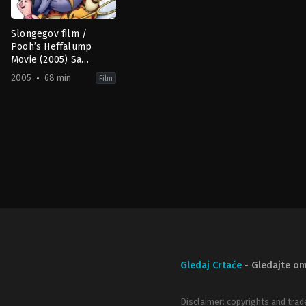
Slongegov film /
Pooh’s Heffalump
Movie (2005) Sa
prevodom
2005
68 min
Film
Animation
,
Comedy
,
Family
,
Fantasy
US
2005-
02-
11
Frank
Nissen
Gledaj Crtaće
-
Gledajte om
Disclaimer: copyrights and trad