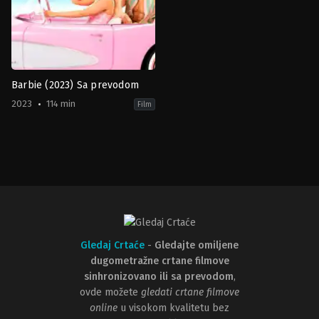
Barbie (2023) Sa prevodom
2023
114 min
Film
Adventure
,
Comedy
GB
,
US
2023-
07-
19
Greta
Gerwig
Gledaj Crtaće
-
Gledajte omiljene
dugometražne crtane filmove
sinhronizovano ili sa prevodom
,
ovde možete
gledati crtane filmove
online
u visokom kvalitetu bez