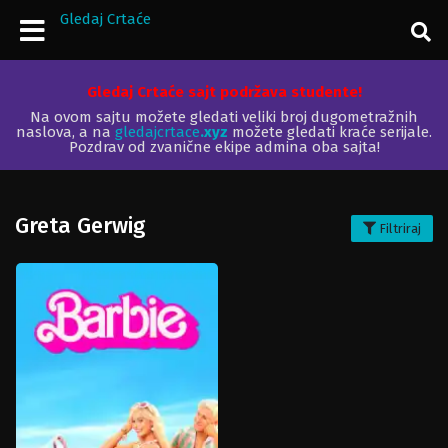
Gledaj Crtaće
Gledaj Crtaće sajt podržava studente!
Na ovom sajtu možete gledati veliki broj dugometražnih
naslova, a na
gledajcrtace
.xyz
možete gledati kraće serijale.
Pozdrav od zvanične ekipe admina oba sajta!
Greta Gerwig
Filtriraj