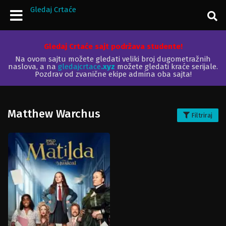
Gledaj Crtaće
Gledaj Crtaće sajt podržava studente!
Na ovom sajtu možete gledati veliki broj dugometražnih
naslova, a na
gledajcrtace
.xyz
možete gledati kraće serijale.
Pozdrav od zvanične ekipe admina oba sajta!
Matthew Warchus
Filtriraj