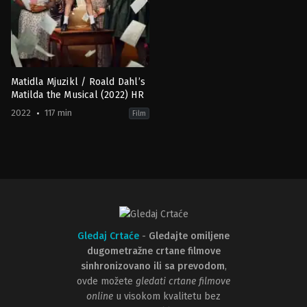
Matidla Mjuzikl / Roald Dahl’s
Matilda the Musical (2022) HR
2022
117 min
Film
Comedy
,
Family
,
Fantasy
GB
2022-
11-
25
Matthew
Warchus
Gledaj Crtaće
-
Gledajte omiljene
dugometražne crtane filmove
sinhronizovano ili sa prevodom
,
ovde možete
gledati crtane filmove
online
u visokom kvalitetu bez