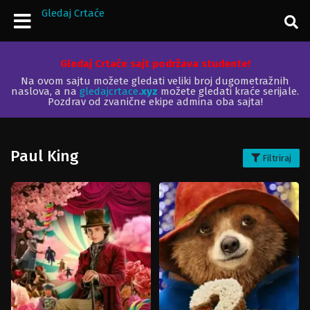
Gledaj Crtaće
Gledaj Crtaće sajt podržava studente!
Na ovom sajtu možete gledati veliki broj dugometražnih
naslova, a na
gledajcrtace
.xyz
možete gledati kraće serijale.
Pozdrav od zvanične ekipe admina oba sajta!
Paul King
Filtriraj