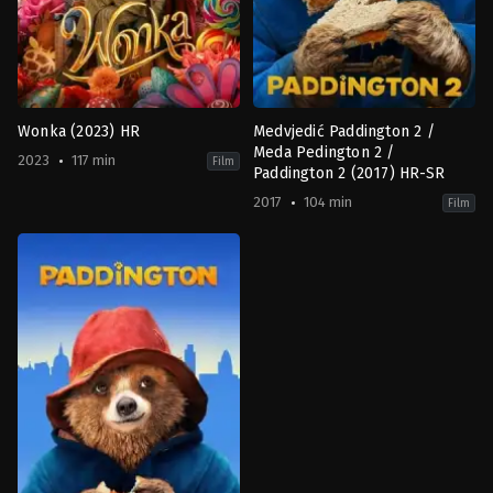
Wonka (2023) HR
Medvjedić Paddington 2 /
Meda Pedington 2 /
2023
117 min
Film
Paddington 2 (2017) HR-SR
2017
104 min
Film
Comedy
,
Family
,
Fantasy
Adventure
,
Comedy
,
Family
GB
,
FR
,
US
GB
2023-
2017-
12-
11-
06
09
Paul
Paul
King
King