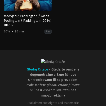
Medvjedić Paddington / Meda
Pedington / Paddington (2014)
HR-SR
2014
96 min
Film
Adventure
,
Comedy
,
Family
FR
,
GB
,
US
2014-
11-
24
Paul
King
Gledaj Crtaće
-
Gledajte omiljene
dugometražne crtane filmove
sinhronizovano ili sa prevodom
,
ovde možete
gledati crtane filmove
online
u visokom kvalitetu bez
mnogo reklama
Disclaimer: copyrights and trademarks