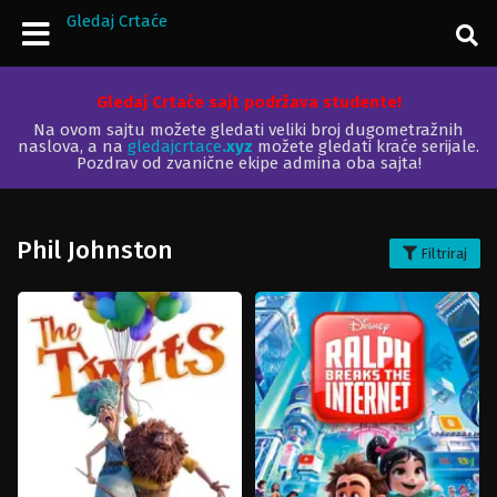
Gledaj Crtaće
Gledaj Crtaće sajt podržava studente!
Na ovom sajtu možete gledati veliki broj dugometražnih
naslova, a na
gledajcrtace
.xyz
možete gledati kraće serijale.
Pozdrav od zvanične ekipe admina oba sajta!
Phil Johnston
Filtriraj