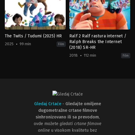
The Twits / Tudumi (2025) HR
Ralf 2 Ralf rastura internet /
Ralph Breaks the Internet
2025
99 min
Film
(2018) SR-HR
2018
112 min
Film
Animation
,
Comedy
,
Family
,
Fantasy
Adventure
,
Animation
,
Comedy
,
F
GB
,
US
US
2018-
2025-
11-
10-
20
17
Phil
Phil
Johnston
,
Rich
Johnston
Moore
Gledaj Crtaće
-
Gledajte omiljene
dugometražne crtane filmove
sinhronizovano ili sa prevodom
,
ovde možete
gledati crtane filmove
online
u visokom kvalitetu bez