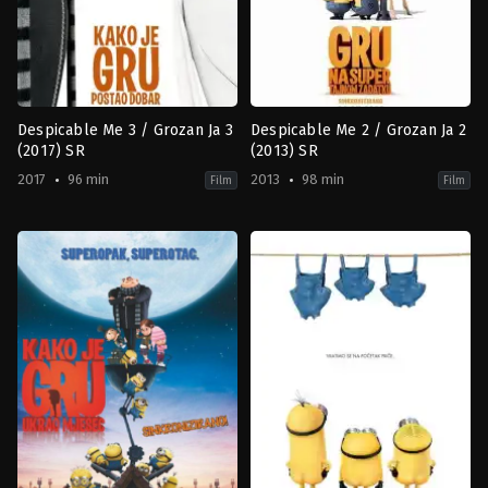
Despicable Me 3 / Grozan Ja 3
Despicable Me 2 / Grozan Ja 2
(2017) SR
(2013) SR
2017
96 min
2013
98 min
Film
Film
Action
,
Adventure
,
Animation
,
Comedy
Animation
,
Family
,
Comedy
,
Family
US
US
2017-
2013-
06-
06-
15
26
Kyle
Chris
Balda
,
Pierre
Renaud
,
Pierre
Coffin
Coffin