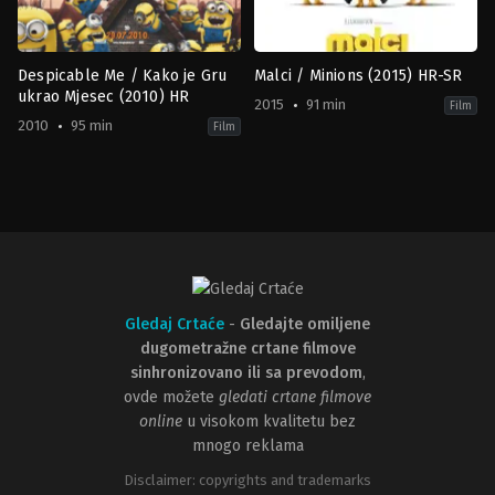
Despicable Me / Kako je Gru
Malci / Minions (2015) HR-SR
ukrao Mjesec (2010) HR
2015
91 min
Film
2010
95 min
Film
Animation
,
Comedy
,
Crime
,
Family
Adventure
,
Animation
,
Comedy
,
F
US
US
2010-
2015-
07-
06-
08
17
Chris
Kyle
Renaud
,
Pierre
Balda
,
Pierre
Coffin
Coffin
Gledaj Crtaće
-
Gledajte omiljene
dugometražne crtane filmove
sinhronizovano ili sa prevodom
,
ovde možete
gledati crtane filmove
online
u visokom kvalitetu bez
mnogo reklama
Disclaimer: copyrights and trademarks