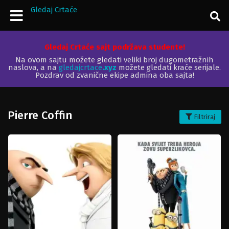
Gledaj Crtaće
Gledaj Crtaće sajt podržava studente!
Na ovom sajtu možete gledati veliki broj dugometražnih
naslova, a na
gledajcrtace
.xyz
možete gledati kraće serijale.
Pozdrav od zvanične ekipe admina oba sajta!
Pierre Coffin
Filtriraj