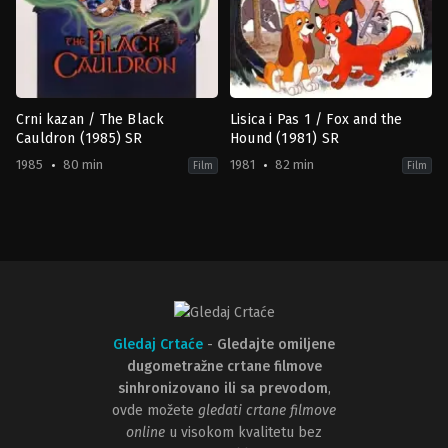
Crni kazan / The Black
Lisica i Pas 1 / Fox and the
Cauldron (1985) SR
Hound (1981) SR
1985
80 min
1981
82 min
Film
Film
Adventure
,
Animation
,
Family
Adventure
,
Animation
,
Drama
,
Fa
US
US
1985-
1981-
07-
07-
24
10
Richard
Art
Rich
,
Ted
Stevens
,
Richard
Berman
Rich
,
Ted
Berman
Gledaj Crtaće
-
Gledajte omiljene
dugometražne crtane filmove
sinhronizovano ili sa prevodom
,
ovde možete
gledati crtane filmove
online
u visokom kvalitetu bez