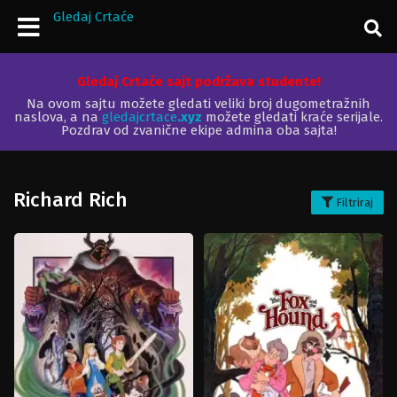
Gledaj Crtaće
Gledaj Crtaće sajt podržava studente!
Na ovom sajtu možete gledati veliki broj dugometražnih
naslova, a na
gledajcrtace
.xyz
možete gledati kraće serijale.
Pozdrav od zvanične ekipe admina oba sajta!
Richard Rich
Filtriraj