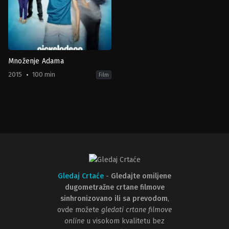
Množenje Adama
2015
100 min
Film
Comedy
,
Family
,
Science
Fiction
,
TV
Movie
2015-
02-
16
Sean
McAboy
Gledaj Crtaće
-
Gledajte omiljene
dugometražne crtane filmove
sinhronizovano ili sa prevodom
,
ovde možete
gledati crtane filmove
online
u visokom kvalitetu bez