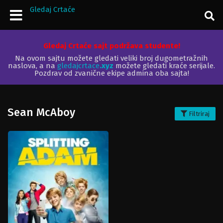
Gledaj Crtaće
Gledaj Crtaće sajt podržava studente!
Na ovom sajtu možete gledati veliki broj dugometražnih
naslova, a na
gledajcrtace
.xyz
možete gledati kraće serijale.
Pozdrav od zvanične ekipe admina oba sajta!
Sean McAboy
Filtriraj