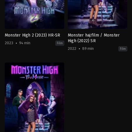
Monster High 2 (2023) HR-SR
Monster haj:film / Monster
High (2022) SR
2023
94 min
Film
2022
89 min
Film
Action
,
Adventure
,
Fantasy
,
Science
Adventure
,
Comedy
,
Family
,
Fanta
Fiction
CA
,
CA
,
US
US
2022-
2023-
10-
10-
06
05
Todd
Todd
Holland
Holland