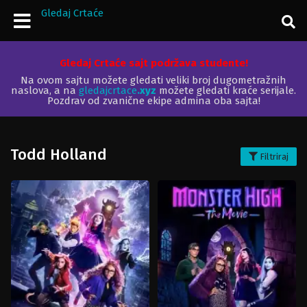
Gledaj Crtaće
Gledaj Crtaće sajt podržava studente!
Na ovom sajtu možete gledati veliki broj dugometražnih
naslova, a na
gledajcrtace
.xyz
možete gledati kraće serijale.
Pozdrav od zvanične ekipe admina oba sajta!
Todd Holland
Filtriraj