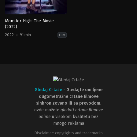
Monster High: The Movie
(2022)
2022
91 min
Film
Adventure
,
Comedy
,
Family
,
Fantasy
,
Music
,
TV
Movie
CA
,
US
2022-
10-
06
Todd
Holland
Gledaj Crtaće
-
Gledajte omiljene
dugometražne crtane filmove
sinhronizovano ili sa prevodom
,
ovde možete
gledati crtane filmove
online
u visokom kvalitetu bez
mnogo reklama
Disclaimer: copyrights and trademarks