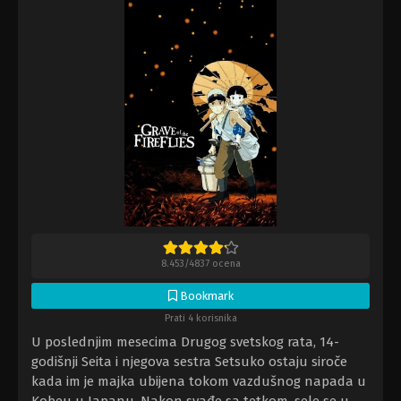
8.453
/
4837
ocena
Bookmark
Prati 4 korisnika
U poslednjim mesecima Drugog svetskog rata, 14-
godišnji Seita i njegova sestra Setsuko ostaju siroče
kada im je majka ubijena tokom vazdušnog napada u