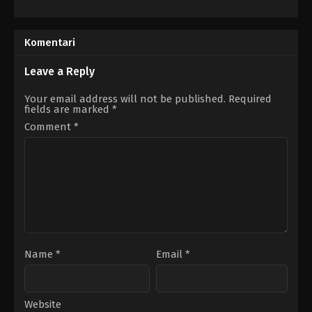
Action
Action
,
Adventure
,
Animation
,
Co
&
US
Adventure
,
Drama
,
Sci-
2014-
Fi
06-
Komentari
&
05
Fantasy
Dean
US
DeBlois
Leave a Reply
2024-
02-
Your email address will not be published.
Required
22
fields are marked
*
Dallas
Liu
,
Daniel
Comment
*
Dae
Kim
,
Gordon
Cormier
,
Ian
Ousley
,
Ken
Leung
,
Kiawentiio
,
Paul
Sun-
Hyung
Lee
Name
*
Email
*
Website