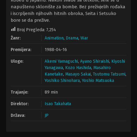
Kobeu u Japanu. Nakon svađe sa tetkom, sele se u
napušteno sklonište za bombe. Bez preživjelih rođaka
i iscrpljenih njihovih hitnih obroka, Seita i Setsuko
bore se da prežive.
Broj Pregleda:
7,254
Žanr:
Animation
,
Drama
,
War
Premijera:
1988-04-16
Uloge:
Akemi Yamaguchi
,
Ayano Shiraishi
,
Kiyoshi
Yanagawa
,
Kozo Hashida
,
Masahiro
Kanetake
,
Masayo Sakai
,
Tsutomu Tatsumi
,
Yoshiko Shinohara
,
Yoshio Matsuoka
Trajanje:
89 min
Direktor:
Isao Takahata
Država:
JP