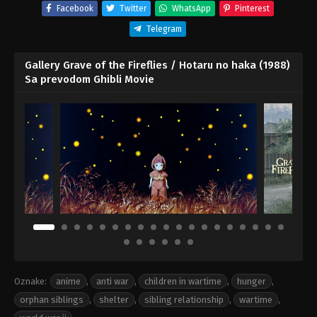
Facebook
Twitter
WhatsApp
Pinterest
Telegram
Gallery Grave of the Fireflies / Hotaru no haka (1988)
Sa prevodom Ghibli Movie
Oznake:
anime
,
anti war
,
children in wartime
,
hunger
,
orphan siblings
,
shelter
,
sibling relationship
,
wartime
,