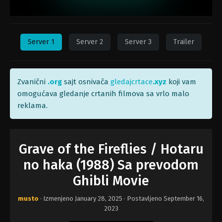
Server 1
Server 2
Server 3
Trailer
Zvanični
.org
sajt osnivača
gledajcrtace
.xyz
koji vam
omogućava gledanje crtanih filmova sa vrlo malo
reklama.
Grave of the Fireflies / Hotaru
no haka (1988) Sa prevodom
Ghibli Movie
musto
· Izmenjeno
January 28, 2025
· Postavljeno
September 16,
2023