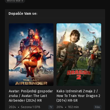
world war ii
Dopašće Vam se:
Avatar: Posljednji gospodar
Kako Izdresirati Zmaja 2 /
zraka / Avatar: The Last
How To Train Your Dragon 2
Airbender (2024) HR
(2014) HR-SR
2024
Sezona 1 EP8
2014
102 min
TV
Film