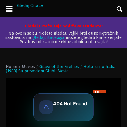
Gledaj Crtaće
Gledaj Crtaće sajt podržava studente!
Na ovom sajtu možete gledati veliki broj dugometražnih
naslova, a na
gledajcrtace
.xyz
možete gledati kraće serijale.
Pozdrav od zvanične ekipe admina oba sajta!
Home
/
Movies
/
Grave of the Fireflies / Hotaru no haka
(1988) Sa prevodom Ghibli Movie
CLOSE