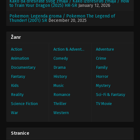
Kako da dresirate svog zmaja / Kako izdresirati zmaja / How
to Train Your Dragon (2025) HR-SR
January 12, 2026
Pokemon: Legenda groma / Pokemon The Legend of
Thunder! (2001) SR
December 20, 2025
Žanr
Action
Action & Adventure
Adventure
Animation
Comedy
Crime
Documentary
Drama
Family
Fantasy
History
Horror
Kids
Music
Mystery
Reality
Romance
Sci-Fi & Fantasy
Science Fiction
Thriller
TV Movie
War
Western
Stranice