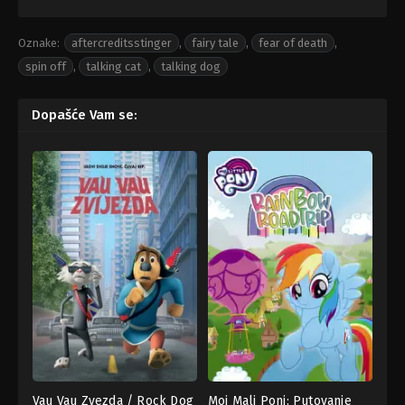
Oznake:
aftercreditsstinger
,
fairy tale
,
fear of death
,
spin off
,
talking cat
,
talking dog
Dopašće Vam se:
Vau Vau Zvezda / Rock Dog
Moj Mali Poni: Putovanje