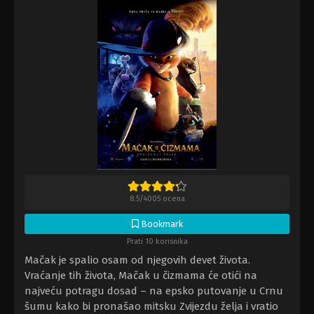
8.5
/
4005
ocena
Bookmark
Prati 10 korisnika
Mačak je spalio osam od njegovih devet života.
Vraćanje tih života, Mačak u čizmama će otići na
najveću potragu dosad – na epsko putovanje u Crnu
šumu kako bi pronašao mitsku Zvijezdu želja i vratio