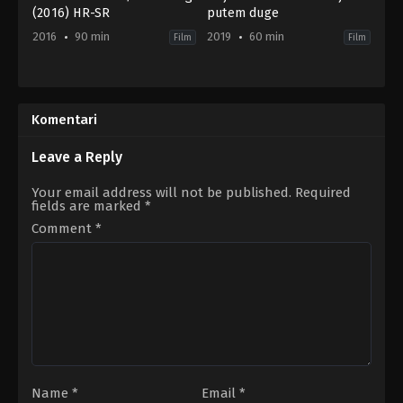
(2016) HR-SR
putem duge
2016
90 min
2019
60 min
Film
Film
Adventure
,
Animation
,
Comedy
Animation
,
Family
,
Music
,
Family
CN
,
IE
,
HK
,
US
US
2019-
Komentari
2016-
05-
07-
23
08
Gillian
Leave a Reply
Ash
Comerford
Brannon
Your email address will not be published.
Required
fields are marked
*
Comment
*
Name
*
Email
*