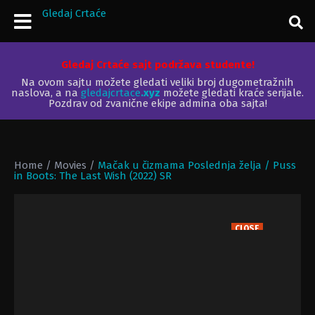
Gledaj Crtaće
Gledaj Crtaće sajt podržava studente!
Na ovom sajtu možete gledati veliki broj dugometražnih
naslova, a na
gledajcrtace
.xyz
možete gledati kraće serijale.
Pozdrav od zvanične ekipe admina oba sajta!
Home
/
Movies
/
Mačak u čizmama Poslednja želja / Puss
in Boots: The Last Wish (2022) SR
CLOSE