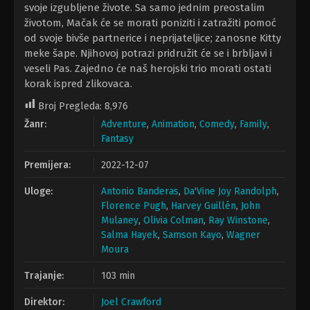
svoje izgubljene živote. Sa samo jednim preostalim
životom, Mačak će se morati poniziti i zatražiti pomoć
od svoje bivše partnerice i neprijateljice; zanosne Kitty
meke šape. Njihovoj potrazi pridružit će se i brbljavi i
veseli Pas. Zajedno će naš herojski trio morati ostati
korak ispred zlikovaca.
Broj Pregleda:
8,976
Žanr:
Adventure
,
Animation
,
Comedy
,
Family
,
Fantasy
Premijera:
2022-12-07
Uloge:
Antonio Banderas
,
Da'Vine Joy Randolph
,
Florence Pugh
,
Harvey Guillén
,
John
Mulaney
,
Olivia Colman
,
Ray Winstone
,
Salma Hayek
,
Samson Kayo
,
Wagner
Moura
Trajanje:
103 min
Direktor:
Joel Crawford