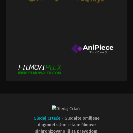
Gledaj Crtaće
-
Gledajte omiljene
dugometražne crtane filmove
sinhronizovano ili sa prevodom
,