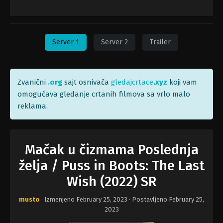
Server 1
Server 2
Trailer
Zvanični
.org
sajt osnivača
gledajcrtace
.xyz
koji vam
omogućava gledanje crtanih filmova sa vrlo malo
reklama.
Mačak u čizmama Poslednja
želja / Puss in Boots: The Last
Wish (2022) SR
musto
· Izmenjeno
February 25, 2023
· Postavljeno
February 25,
2023