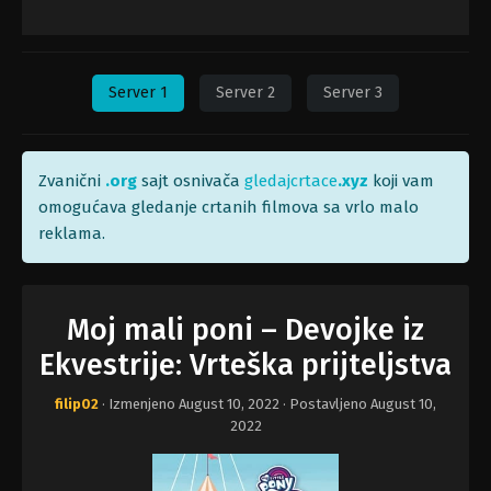
Server 1
Server 2
Server 3
Zvanični
.org
sajt osnivača
gledajcrtace
.xyz
koji vam
omogućava gledanje crtanih filmova sa vrlo malo
reklama.
Moj mali poni – Devojke iz
Ekvestrije: Vrteška prijteljstva
filip02
· Izmenjeno
August 10, 2022
· Postavljeno
August 10,
2022