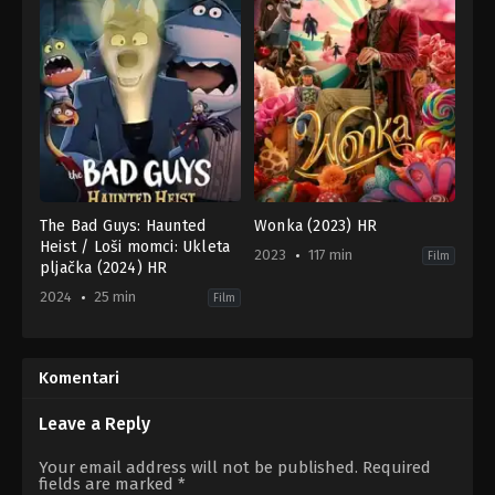
The Bad Guys: Haunted
Wonka (2023) HR
Heist / Loši momci: Ukleta
2023
117 min
Film
pljačka (2024) HR
2024
25 min
Film
Animation
,
Comedy
Comedy
,
Family
,
Fantasy
US
GB
,
2024-
US
10-
2023-
Komentari
03
12-
Kevin
06
Peaty
Paul
Leave a Reply
King
Your email address will not be published.
Required
fields are marked
*