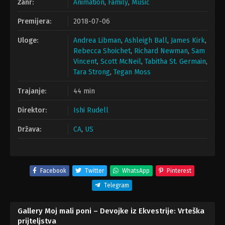
Žanr:
Animation
,
Family
,
Music
Premijera:
2018-07-06
Uloge:
Andrea Libman
,
Ashleigh Ball
,
James Kirk
,
Rebecca Shoichet
,
Richard Newman
,
Sam
Vincent
,
Scott McNeil
,
Tabitha St. Germain
,
Tara Strong
,
Tegan Moss
Trajanje:
44 min
Direktor:
Ishi Rudell
Država:
CA
,
US
Facebook
Twitter
WhatsApp
Pinterest
Telegram
Gallery Moj mali poni – Devojke iz Ekvestrije: Vrteška
prijteljstva