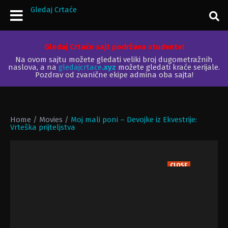
Gledaj Crtaće
Gledaj Crtaće sajt podržava studente!
Na ovom sajtu možete gledati veliki broj dugometražnih
naslova, a na
gledajcrtace
.xyz
možete gledati kraće serijale.
Pozdrav od zvanične ekipe admina oba sajta!
Home
/
Movies
/
Moj mali poni – Devojke iz Ekvestrije:
Vrteška prijteljstva
CLOSE