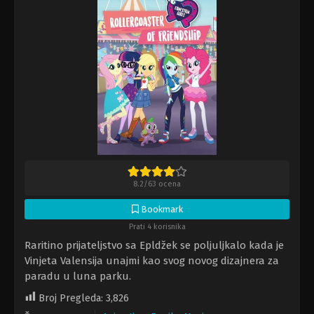
8.2
/
63
ocena
Bookmark
Prati 4 korisnika
Raritino prijateljstvo sa Epldžek se poljuljkalo kada je
Vinjeta Valensija unajmi kao svog novog dizajnera za
paradu u luna parku.
Broj Pregleda:
3,826