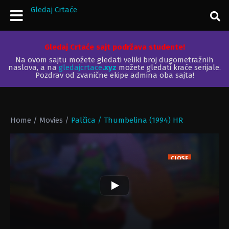
Gledaj Crtaće
Gledaj Crtaće sajt podržava studente!
Na ovom sajtu možete gledati veliki broj dugometražnih
naslova, a na
gledajcrtace
.xyz
možete gledati kraće serijale.
Pozdrav od zvanične ekipe admina oba sajta!
Home
/
Movies
/
Palčica / Thumbelina (1994) HR
CLOSE