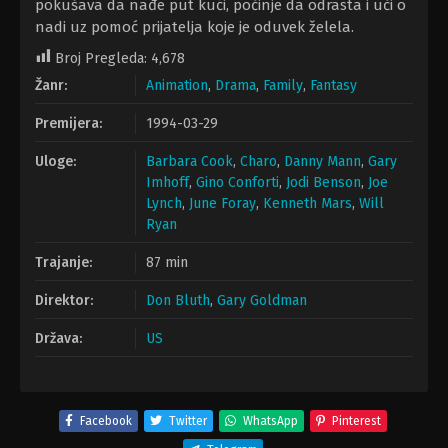
pokušava da nađe put kući, počinje da odrasta i uči o
nadi uz pomoć prijatelja koje je oduvek želela.
Broj Pregleda:
4,678
Žanr:
Animation
,
Drama
,
Family
,
Fantasy
Premijera:
1994-03-29
Uloge:
Barbara Cook
,
Charo
,
Danny Mann
,
Gary
Imhoff
,
Gino Conforti
,
Jodi Benson
,
Joe
Lynch
,
June Foray
,
Kenneth Mars
,
Will
Ryan
Trajanje:
87 min
Direktor:
Don Bluth
,
Gary Goldman
Država:
US
Facebook
Twitter
WhatsApp
Pinterest