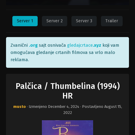
Server 1
Server 2
Server 3
Trailer
Zvanični
.org
sajt osnivača
gledajcrtace
.xyz
koji vam
omogućava gledanje crtanih filmova sa vrlo malo
reklama.
Palčica / Thumbelina (1994)
HR
musto
· Izmenjeno
December 4, 2024
· Postavljeno
August 15,
2022