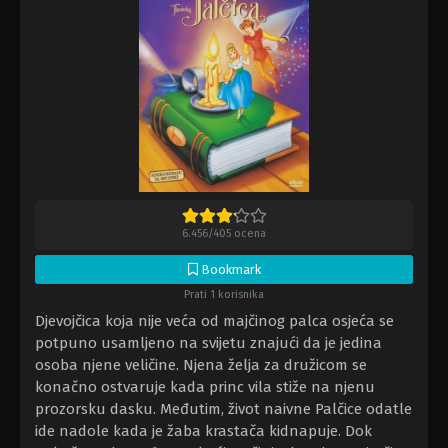
6.456
/
405
ocena
Bookmark
Prati 1 korisnika
Djevojčica koja nije veća od majčinog palca osjeća se
potpuno usamljeno na svijetu znajući da je jedina
osoba njene veličine. Njena želja za družicom se
konačno ostvaruje kada princ vila stiže na njenu
prozorsku dasku. Međutim, život naivne Palčice odatle
ide nadole kada je žaba krastača kidnapuje. Dok