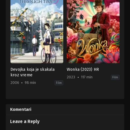
Devojka koja je skakala
Wonka (2023) HR
kroz vreme
2023
117 min
Film
2006
98 min
Film
Animation
,
Drama
,
Fantasy
,
Science
Comedy
,
Family
,
Fantasy
Fiction
GB
,
JP
US
2006-
2023-
Komentari
07-
12-
15
06
Mamoru
Paul
Leave a Reply
Hosoda
King