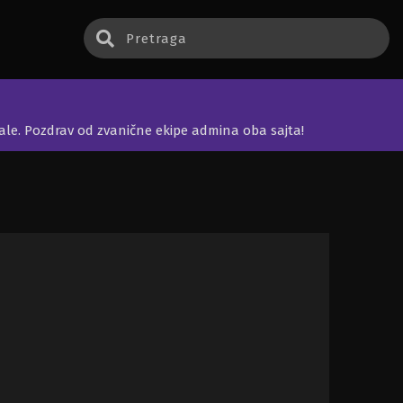
jale. Pozdrav od zvanične ekipe admina oba sajta!