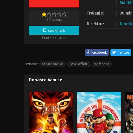
Monta
Trajanje:
90 min
2
/
1
ocena
Direktor:
Ninì Gr
Bookmark
Prati 4 korisnika
Facebook
Twitter
Oznake:
erotic movie
,
love affair
,
softcore
Dopašće Vam se: