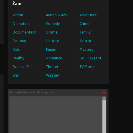
Žanr
Action
Action & Adventure
Adventure
Animation
Comedy
Crime
Documentary
Drama
Family
Fantasy
History
Horror
Kids
Music
Mystery
Reality
Romance
Sci-Fi & Fantasy
Science Fiction
Thriller
TV Movie
War
Western