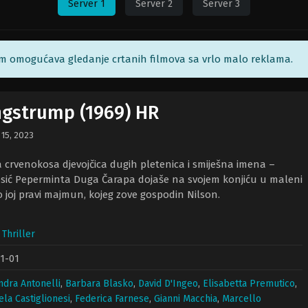
Server 1
Server 2
Server 3
am omogućava gledanje crtanih filmova sa vrlo malo reklama.
ngstrump (1969) HR
 15, 2023
 crvenokosa djevojčica dugih pletenica i smiješna imena –
vjesić Peperminta Duga Čarapa dojaše na svojem konjiću u maleni
vo joj pravi majmun, kojeg zove gospodin Nilson.
,
Thriller
1-01
ndra Antonelli
,
Barbara Blasko
,
David D'Ingeo
,
Elisabetta Premutico
,
la Castiglionesi
,
Federica Farnese
,
Gianni Macchia
,
Marcello