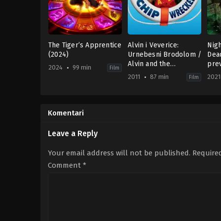
The Tiger’s Apprentice
Alvin i Veverice:
Nigh
(2024)
Urnebesni Brodolom /
Dea
Alvin and the
pre
2024
99 min
Film
Chipmunks:
2011
87 min
2021
Film
Chipwrecked (2011)
Action
,
Adventure
,
Animation
Animation
,
Family
,
Comedy
,
Fantasy
,
Family
Ani
,
F
HR-SR
US
US
US
2024-
2011-
202
02-
12-
09-
Komentari
02
14
21
Raman
Mike
Jas
Hui
Mitchell
Axi
Leave a Reply
Your email address will not be published.
Require
Comment
*