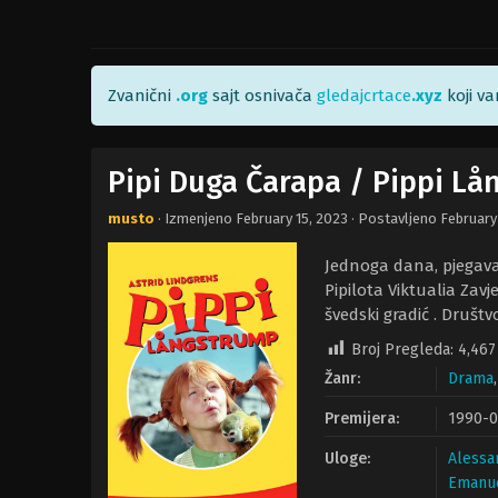
Zvanični
.org
sajt osnivača
gledajcrtace
.xyz
koji v
Pipi Duga Čarapa / Pippi Lå
musto
· Izmenjeno
February 15, 2023
· Postavljeno
February
Jednoga dana, pjegava
Pipilota Viktualia Za
švedski gradić . Društ
Broj Pregleda:
4,467
Žanr:
Drama
Premijera:
1990-0
Uloge:
Alessa
Emanue