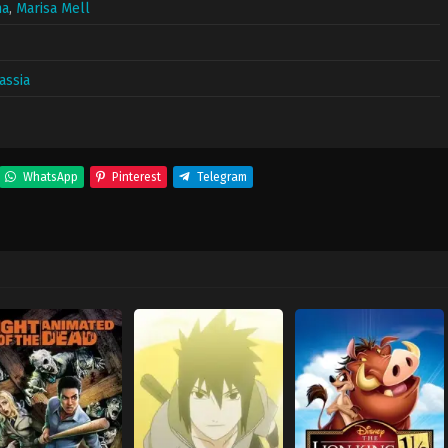
na
,
Marisa Mell
assia
WhatsApp
Pinterest
Telegram