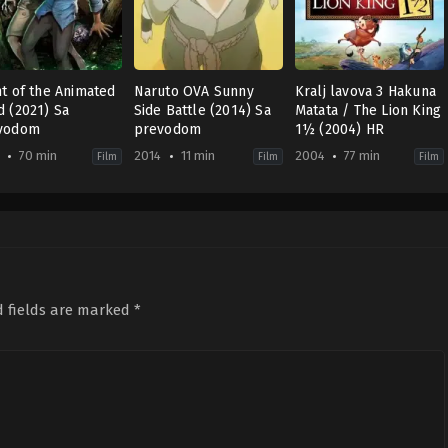
t of the Animated
Naruto OVA Sunny
Kralj lavova 3 Hakuna
d (2021) Sa
Side Battle (2014) Sa
Matata / The Lion King
vodom
prevodom
1½ (2004) HR
70 min
2014
11 min
2004
77 min
Film
Film
Film
mation
antasy
,
,
Music
Horror
Action
,
Animation
,
Comedy
Animation
,
Comedy
,
Fam
2014-
US
1-
09-
2004-
11
02-
06
on
Bradley
nn
Raymond
d fields are marked
*