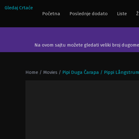
Gledaj Crtaće
Početna
Poslednje dodato
Liste
Ž
Na ovom sajtu možete gledati veliki broj dugom
Home
/
Movies
/
Pipi Duga Čarapa / Pippi Långstrum