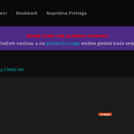
anr
Bookmark
Napredna Pretraga
Gledaj Crtaće sajt podržava studente!
etražnih naslova, a na
gledajcrtace
.xyz
možete gledati kraće seri
p (1969) HR
CLOSE