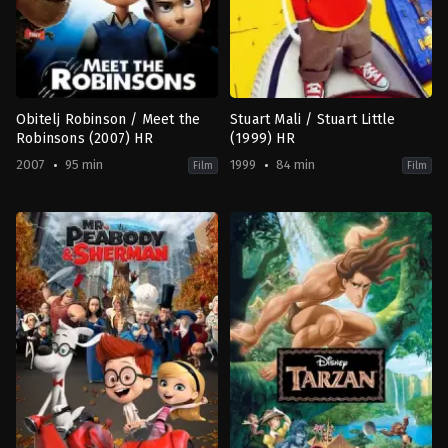
Obitelj Robinson / Meet the
Stuart Mali / Stuart Little
Robinsons (2007) HR
(1999) HR
2007
95 min
1999
84 min
Film
Film
Animation
,
Comedy
,
Family
Animation
,
Comedy
,
Family
,
Fanta
US
DE
,
2007-
US
03-
1999-
23
12-
Stephen
17
J.
Rob
Anderson
Minkoff