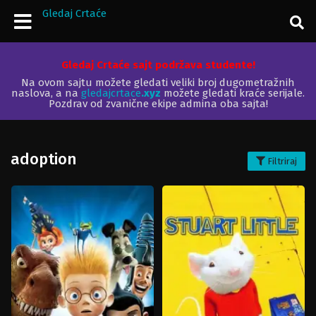
Gledaj Crtaće
Gledaj Crtaće sajt podržava studente!
Na ovom sajtu možete gledati veliki broj dugometražnih
naslova, a na
gledajcrtace
.xyz
možete gledati kraće serijale.
Pozdrav od zvanične ekipe admina oba sajta!
adoption
Filtriraj