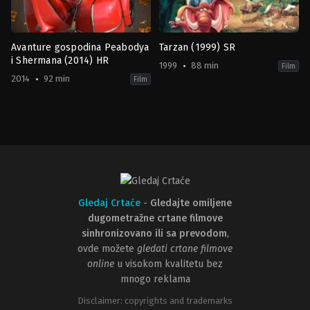
Avanture gospodina Peabodya
Tarzan (1999) SR
i Shermana (2014) HR
1999
88 min
Film
2014
92 min
Film
Adventure
,
Animation
,
Family
Adventure
,
Animation
,
Drama
,
Fa
US
US
2014-
1999-
02-
06-
07
18
Rob
Chris
Minkoff
Buck
,
Kevin
Lima
Gledaj Crtaće
-
Gledajte omiljene
dugometražne crtane filmove
sinhronizovano ili sa prevodom
,
ovde možete
gledati crtane filmove
online
u visokom kvalitetu bez
mnogo reklama
Disclaimer: copyrights and trademarks