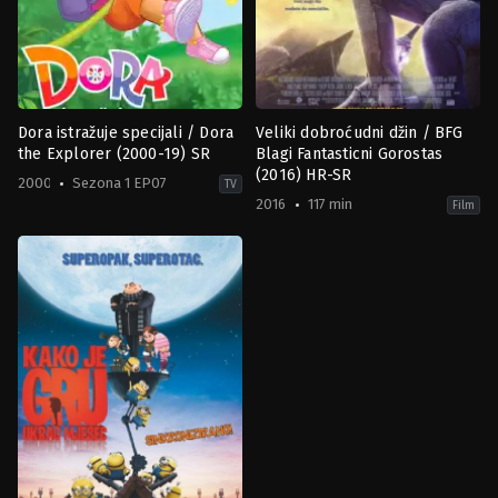
Dora istražuje specijali / Dora
Veliki dobroćudni džin / BFG
the Explorer (2000-19) SR
Blagi Fantasticni Gorostas
(2016) HR-SR
2000
Sezona 1 EP07
TV
2016
117 min
Film
Action
Adventure
,
Family
,
Fantasy
&
IN
,
Adventure
,
Animation
,
Family
,
Kids
US
US
2016-
2000-
06-
08-
01
14
Steven
Alexandria
Spielberg
Suarez
,
Ashley
Flemming
,
Breanna
Lakatos
,
Caitlin
Sanchez
,
Dolly
Peter
Lopes
,
Fatima
Ptacek
,
Jacob
Medrano
,
Jose
Zelaya
,
Kathleen