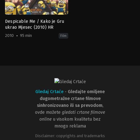
Herles
,
Marc
Weiner
Despicable Me / Kako je Gru
ukrao Mjesec (2010) HR
2010
95 min
Film
Animation
,
Comedy
,
Crime
,
Family
US
2010-
07-
08
Chris
Renaud
,
Pierre
Coffin
Gledaj Crtaće
-
Gledajte omiljene
dugometražne crtane filmove
sinhronizovano ili sa prevodom
,
ovde možete
gledati crtane filmove
online
u visokom kvalitetu bez
mnogo reklama
Disclaimer: copyrights and trademarks