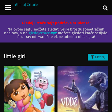
Gledaj Crtaće
Gledaj Crtaće sajt podržava studente!
Na ovom sajtu možete gledati veliki broj dugometražnih
naslova, a na
gledajcrtace
.xyz
možete gledati kraće serijale.
Pozdrav od zvanične ekipe admina oba sajta!
little girl
Filtriraj