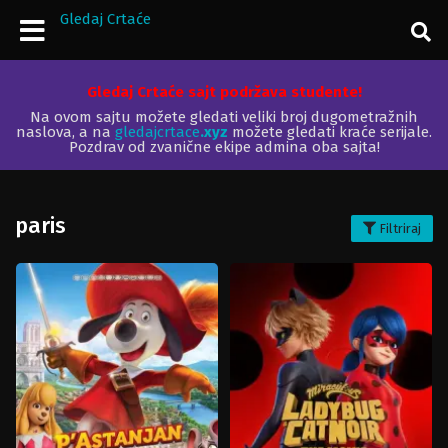
Gledaj Crtaće
Gledaj Crtaće sajt podržava studente!
Na ovom sajtu možete gledati veliki broj dugometražnih
naslova, a na
gledajcrtace
.xyz
možete gledati kraće serijale.
Pozdrav od zvanične ekipe admina oba sajta!
paris
Filtriraj