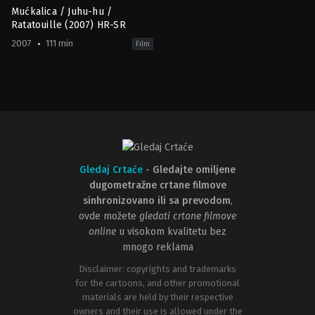
Mućkalica / Juhu-hu /
Ratatouille (2007) HR-SR
2007
111 min
Film
Animation
,
Comedy
,
Family
,
Fantasy
US
2007-
06-
28
Brad
Bird
Gledaj Crtaće
-
Gledajte omiljene
dugometražne crtane filmove
sinhronizovano ili sa prevodom
,
ovde možete
gledati crtane filmove
online
u visokom kvalitetu bez
mnogo reklama
Disclaimer: copyrights and trademarks
for the cartoons, and other promotional
materials are held by their respective
owners and their use is allowed under the