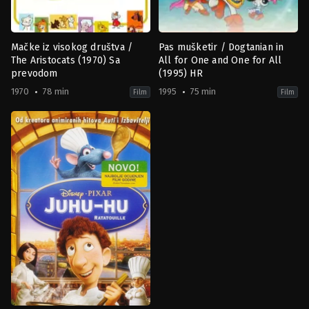
Mačke iz visokog društva /
Pas mušketir / Dogtanian in
The Aristocats (1970) Sa
All for One and One for All
prevodom
(1995) HR
1970
78 min
1995
75 min
Film
Film
Adventure
,
Animation
,
Comedy
,
Family
Adventure
,
Animation
,
Comedy
,
F
US
ES
,
1970-
GB
,
12-
TW
24
1995-
Wolfgang
01-
Reitherman
01
Luis
Ballester
Bustos