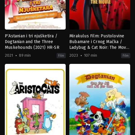
P’Astanian i tri njušketira /
Mirakulus Film: Pustolovine
Dogtanian and the Three
Bubamare i Crnog Mačka /
Muskehounds (2021) HR-SR
Ladybug & Cat Noir: The Movie
(2023) SR
2021
89 min
2023
107 min
Film
Film
Adventure
,
Animation
,
Comedy
,
Family
Action
,
Animation
,
Family
,
Fantas
ES
,
CA
,
IN
CN
,
2021-
FR
06-
2023-
25
07-
Toni
05
García
Jeremy
Zag