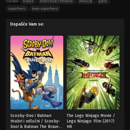
Oznake:
france
,
interracial romance
,
musical
,
paris
,
superhero
,
teen superhero
Dopašće Vam se:
Scooby-Doo i Batman
The Lego Ninjago Movie /
Hrabri i odlučni / Scooby-
Lego Ninjago: Film (2017)
Doo! & Batman The Brave
HR