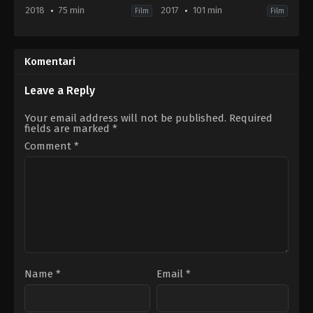
and the Bold (2018) Sa
2018
75 min
2017
101 min
Film
Film
prevodom
Action
,
Animation
,
Comedy
,
Family
Action
,
Adventure
,
Animation
,
Co
US
DK
,
2018-
US
01-
2017-
Komentari
31
09-
Jake
21
Castorena
Bob
Leave a Reply
Logan
,
Charlie
Bean
,
Paul
Your email address will not be published.
Required
Fisher
fields are marked
*
Comment
*
Name
*
Email
*