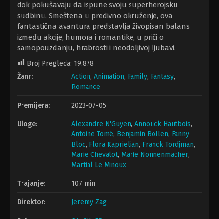
dok pokušavaju da ispune svoju superherojsku
sudbinu. Smeštena u predivno okruženje, ova
fantastična avantura predstavlja živopisan balans
između akcije, humora i romantike, u priči o
samopouzdanju, hrabrosti i neodoljivoj ljubavi.
Broj Pregleda:
19,878
Žanr:
Action
,
Animation
,
Family
,
Fantasy
,
Romance
Premijera:
2023-07-05
Uloge:
Alexandre N'Guyen
,
Annouck Hautbois
,
Antoine Tomé
,
Benjamin Bollen
,
Fanny
Bloc
,
Flora Kaprielian
,
Franck Tordjman
,
Marie Chevalot
,
Marie Nonnenmacher
,
Martial Le Minoux
Trajanje:
107 min
Direktor:
Jeremy Zag