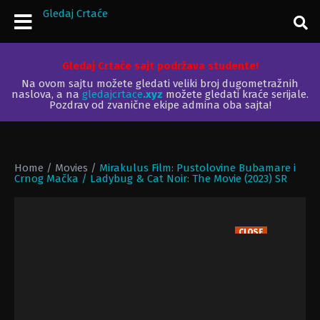
Gledaj Crtaće
Gledaj Crtaće sajt podržava studente!
Na ovom sajtu možete gledati veliki broj dugometražnih
naslova, a na
gledajcrtace
.xyz
možete gledati kraće serijale.
Pozdrav od zvanične ekipe admina oba sajta!
Home
/
Movies
/
Mirakulus Film: Pustolovine Bubamare i
Crnog Mačka / Ladybug & Cat Noir: The Movie (2023) SR
CLOSE