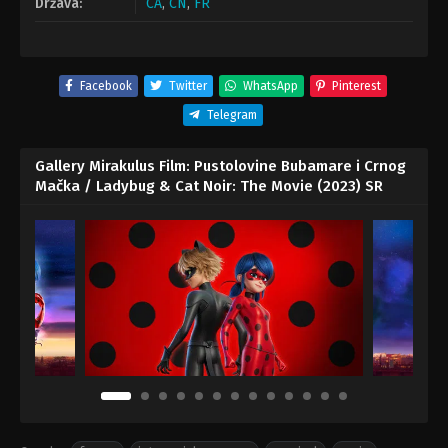
Država:
CA
,
CN
,
FR
Facebook
Twitter
WhatsApp
Pinterest
Telegram
Gallery Mirakulus Film: Pustolovine Bubamare i Crnog
Mačka / Ladybug & Cat Noir: The Movie (2023) SR