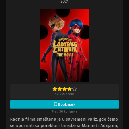
2024
7.7
/
745
ocena
Bookmark
Prati 30 korisnika
Radnja filma smeštena je u savremeni Pariz, gde ćemo
se upoznati sa poreklom tinejdžera Marinet i Adrijana,