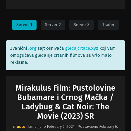
Server 1
Server 2
Server 3
Trailer
Zvanični
.org
sajt osnivača
gledajcrtace
.xyz
koji vam
omogućava gledanje crtanih filmova sa vrlo malo
reklama.
Mirakulus Film: Pustolovine
Bubamare i Crnog Mačka /
Ladybug & Cat Noir: The
Movie (2023) SR
musto
· Izmenjeno
February 6, 2024
· Postavljeno
February 6,