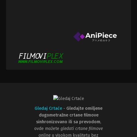
Gledaj Crtaće
-
Gledajte omiljene
dugometražne crtane filmove
sinhronizovano ili sa prevodom
,
ovde možete
gledati crtane filmove
online
u visokom kvalitetu bez