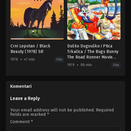
Crni Lepotan / Black
Duško Dugouško i Ptica
Beauty (1978) SR
Trkačica / The Bugs Bunny
The Road Runner Movie
1978
47 min
Film
(1979) HR-SR
1979
98 min
Film
Adventure
,
Animation
,
Drama
Animation
,
Family
,
TV
,
Comedy
,
Family
Movie
US
1978-
1979-
10-
09-
Komentari
28
30
Chris
Chuck
Cuddington
Jones
,
Phil
Leave a Reply
Monroe
Your email address will not be published.
Required
fields are marked
*
Comment
*