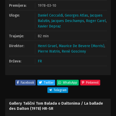
Premijera:
1978-03-10
Uloge:
Daniel Ceccaldi
,
Georges Atlas
,
Jacques
Balutin
,
Jacques Deschamps
,
Roger Carel
,
Xavier Depraz
Trajanje:
82 min
Direktor:
Henri Gruel
,
Maurice De Bevere (Morris)
,
Pierre Watrin
,
René Goscinny
Država:
FR
Facebook
Twitter
WhatsApp
Pinterest
Telegram
Gallery Talični Tom Balada o Daltonima / La ballade
des Dalton (1978) HR-SR