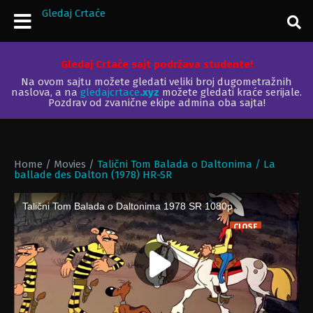
Gledaj Crtaće
Gledaj Crtaće sajt podržava studente!
Na ovom sajtu možete gledati veliki broj dugometražnih
naslova, a na
gledajcrtace
.xyz
možete gledati kraće serijale.
Pozdrav od zvanične ekipe admina oba sajta!
Home
/
Movies
/
Talični Tom Balada o Daltonima / La
ballade des Dalton (1978) HR-SR
CLOSE