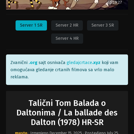
Server 1 SR
Server 2 HR
Server 3 SR
Server 4 HR
Zvanični
.org
sajt osnivača
gledajcrtace
.xyz
koji vam
omogućava gledanje crtanih filmova sa vrlo malo
reklama.
Talični Tom Balada o
Daltonima / La ballade des
Dalton (1978) HR-SR
musto
· Izmenjeno
December 15, 2025
· Postavljeno
July 25,