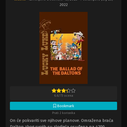
2022
6.6
/
73
ocena
Bookmark
Prati 2 korisnika
On će pokvariti sve njihove planove. Omražena braća
Dalton zbog svojih su zlodjela osuđena na 4200