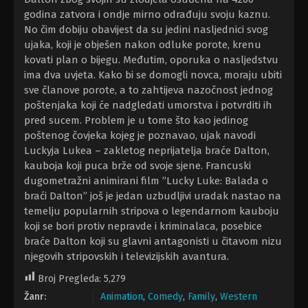
godina zatvora i ondje mirno odrađuju svoju kaznu.
No čim dobiju obavijest da su jedini nasljednici svog
ujaka, koji je obješen nakon odluke porote, krenu
kovati plan o bijegu. Međutim, oporuka o nasljedstvu
ima dva uvjeta. Kako bi se domogli novca, moraju ubiti
sve članove porote, a to zahtijeva nazočnost jednog
poštenjaka koji će nadgledati umorstva i potvrditi ih
pred sucem. Problem je u tome što kao jedinog
poštenog čovjeka kojeg je poznavao, ujak navodi
Luckyja Lukea – zakletog neprijatelja braće Dalton,
kauboja koji puca brže od svoje sjene. Francuski
dugometražni animirani film ”Lucky Luke: Balada o
braći Dalton” još je jedan uzbudljivi uradak nastao na
temelju popularnih stripova o legendarnom kauboju
koji se bori protiv nepravde i kriminalaca, posebice
braće Dalton koji su glavni antagonisti u čitavom nizu
njegovih stripovskih i televizijskih avantura.
Broj Pregleda:
5,279
Žanr:
Animation
,
Comedy
,
Family
,
Western