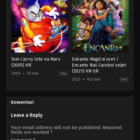
Tom i Jerry lete na Mars
Enkanto Magični svet /
(2005) HR
Encanto Naš čarobni svijet
(2021) HR-SR
2005
70 min
Film
2021
102 min
Film
Animation
,
Family
Animation
,
Comedy
,
Family
,
Fanta
US
US
2005-
2021-
01-
11-
Komentari
18
24
Bill
Byron
Kopp
Howard
,
Jared
Leave a Reply
Bush
Your email address will not be published.
Required
fields are marked
*