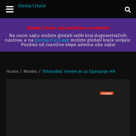
Gledaj Crtaće
Gledaj Crtaće sajt podržava studente!
Na ovom sajtu možete gledati veliki broj dugometražnih
naslova, a na
gledajcrtace
.xyz
možete gledati kraće serijale.
Pozdrav od zvanične ekipe admina oba sajta!
Home
/
Movies
/
Teletabisi: Vreme je za Spavanje HR
CLOSE