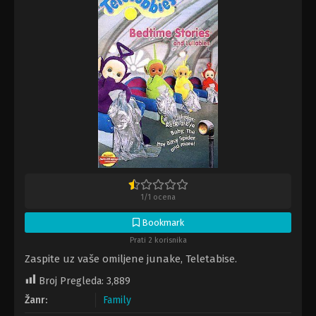
1
/
1
ocena
Bookmark
Prati 2 korisnika
Zaspite uz vaše omiljene junake, Teletabise.
Broj Pregleda:
3,889
Žanr:
Family