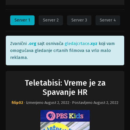
Server 1
Server 2
Server 3
Server 4
Zvanični
.org
sajt osnivača
gledajcrtace
.xyz
koji vam
omogućava gledanje crtanih filmova sa vrlo malo
reklama.
Teletabisi: Vreme je za
Spavanje HR
filip02
· Izmenjeno
August 2, 2022
· Postavljeno
August 2, 2022