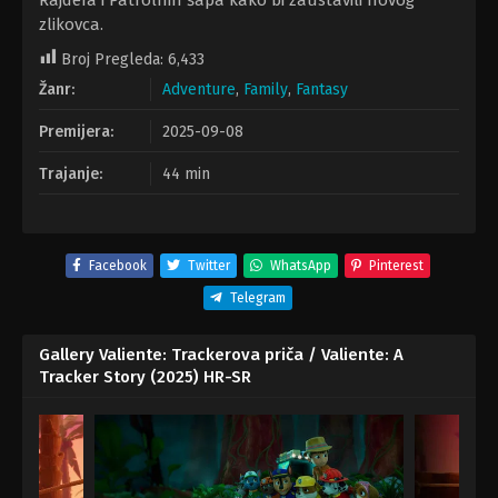
Rajdera i Patrolnih šapa kako bi zaustavili novog
zlikovca.
Broj Pregleda:
6,433
Žanr:
Adventure
,
Family
,
Fantasy
Premijera:
2025-09-08
Trajanje:
44 min
Facebook
Twitter
WhatsApp
Pinterest
Telegram
Gallery Valiente: Trackerova priča / Valiente: A
Tracker Story (2025) HR-SR