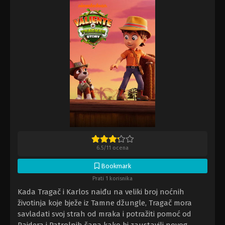
6.5
/
11
ocena
Bookmark
Prati 1 korisnika
Kada Tragač i Karlos naiđu na veliki broj noćnih
životinja koje bježe iz Tamne džungle, Tragač mora
savladati svoj strah od mraka i potražiti pomoć od