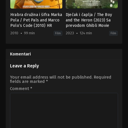
Hrabra družina i šifra Marka
Dječak i čaplja / The Boy
Pola / Pet Pals and Marco
and the Heron (2023) Sa
Polo’s Code (2010) HR
prevodom Ghibli Movie
2010
99 min
2023
124 min
Film
Film
Adventure
,
Animation
Adventure
,
Animation
,
Drama
,
Fa
2010-
JP
01-
2023-
22
07-
Komentari
Sergio
14
Manfio
Hayao
Miyazaki
Leave a Reply
Your email address will not be published.
Required
fields are marked
*
Comment
*