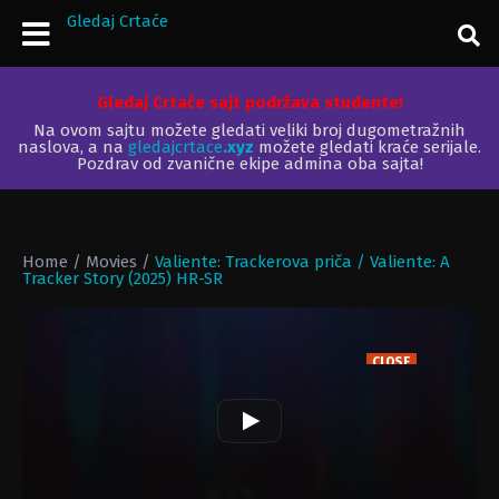
Gledaj Crtaće
Gledaj Crtaće sajt podržava studente!
Na ovom sajtu možete gledati veliki broj dugometražnih
naslova, a na
gledajcrtace
.xyz
možete gledati kraće serijale.
Pozdrav od zvanične ekipe admina oba sajta!
Home
/
Movies
/
Valiente: Trackerova priča / Valiente: A
Tracker Story (2025) HR-SR
CLOSE