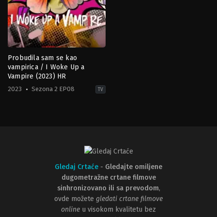
Probudila sam se kao
vampirica / I Woke Up a
Vampire (2023) HR
2023
Sezona 2 EP08
TV
Comedy
,
Drama
,
Family
,
Sci-
Fi
&
Fantasy
CA
,
US
2023-
05-
05
Aaliyah
Gledaj Crtaće
-
Gledajte omiljene
Cinello
,
Ana
dugometražne crtane filmove
Araújo
,
Dan
Abramovici
,
Ipsita
sinhronizovano ili sa prevodom
,
Paul
,
Jayd
ovde možete
gledati crtane filmove
Deroché
,
Kaileen
Angelic
online
u visokom kvalitetu bez
Chang
,
Kris