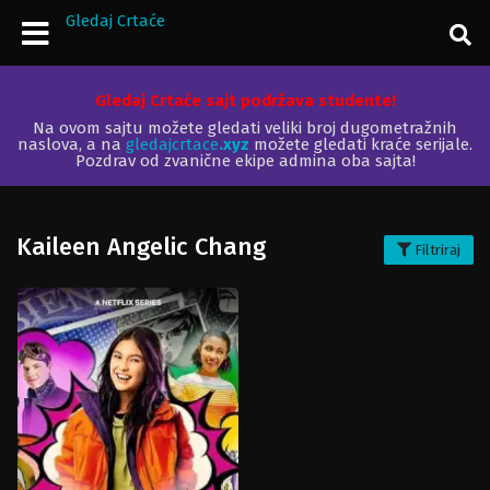
Gledaj Crtaće
Gledaj Crtaće sajt podržava studente!
Na ovom sajtu možete gledati veliki broj dugometražnih
naslova, a na
gledajcrtace
.xyz
možete gledati kraće serijale.
Pozdrav od zvanične ekipe admina oba sajta!
Kaileen Angelic Chang
Filtriraj