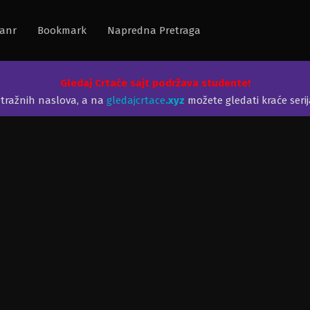
anr
Bookmark
Napredna Pretraga
Gledaj Crtaće sajt podržava studente!
etražnih naslova, a na
gledajcrtace
.xyz
možete gledati kraće seri