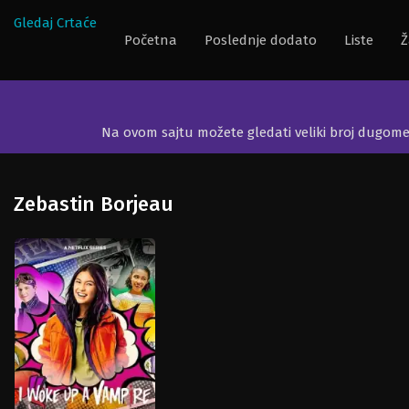
Gledaj Crtaće
Početna
Poslednje dodato
Liste
Ž
Na ovom sajtu možete gledati veliki broj dugom
Zebastin Borjeau