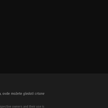
m
, ovde možete
gledati crtane
spective owners and their use is