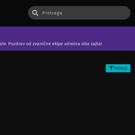
jale. Pozdrav od zvanične ekipe admina oba sajta!
Filtriraj