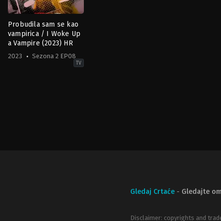
Probudila sam se kao
vampirica / I Woke Up
a Vampire (2023) HR
2023
Sezona 2 EP08
TV
Comedy
,
Drama
,
Family
,
Sci-
Fi
&
Fantasy
CA
,
US
2023-
05-
05
Aaliyah
Cinello
,
Ana
Araújo
,
Dan
Abramovici
,
Ipsita
Paul
,
Jayd
Deroché
,
Kaileen
Angelic
Chang
,
Kris
Gledaj Crtaće
-
Gledajte om
Siddiqi
,
Niko
Ceci
,
Rainbow
Sun
Francks
,
Zebastin
Disclaimer: copyrights and trad