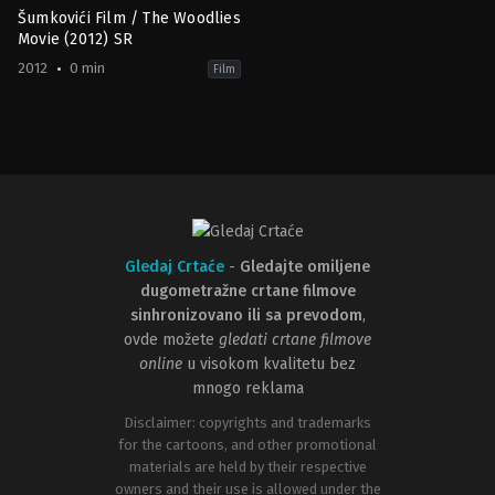
Šumkovići Film / The Woodlies
Movie (2012) SR
2012
0 min
Film
Animation
,
Family
2012-
01-
01
Alexs
Stadermann
Gledaj Crtaće
-
Gledajte omiljene
dugometražne crtane filmove
sinhronizovano ili sa prevodom
,
ovde možete
gledati crtane filmove
online
u visokom kvalitetu bez
mnogo reklama
Disclaimer: copyrights and trademarks
for the cartoons, and other promotional
materials are held by their respective
owners and their use is allowed under the