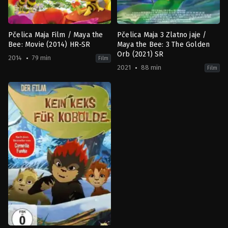
Pčelica Maja Film / Maya the
Pčelica Maja 3 Zlatno jaje /
Bee: Movie (2014) HR-SR
Maya the Bee: 3 The Golden
Orb (2021) SR
2014
79 min
Film
2021
88 min
Film
Animation
,
Family
Adventure
,
Animation
,
Family
AU
,
AU
,
DE
DE
2014-
2021-
09-
01-
11
07
Alexs
Alexs
Stadermann
Stadermann
,
Noel
Cleary