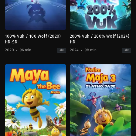
100% Vuk / 100 Wolf (2020)
200% Vuk / 200% Wolf (2024)
HR-SR
HR
2020
96 min
2024
98 min
Film
Film
Adventure
,
Animation
,
Family
,
Fantasy
Action
,
Adventure
,
Animation
,
Co
AU
,
AU
,
BE
,
ES
,
DE
,
FR
GB
2024-
2020-
07-
06-
04
26
Alexs
Alexs
Stadermann
Stadermann