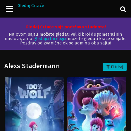
Gledaj Crtaće
Gledaj Crtaće sajt podržava studente!
Na ovom sajtu možete gledati veliki broj dugometražnih
naslova, a na
gledajcrtace
.xyz
možete gledati kraće serijale.
Pozdrav od zvanične ekipe admina oba sajta!
Alexs Stadermann
Filtriraj