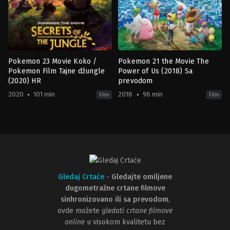
Pokemon 23 Movie Koko /
Pokemon 21 the Movie The
Pokemon Film Tajne džungle
Power of Us (2018) Sa
(2020) HR
prevodom
2020
101 min
2018
98 min
Film
Film
Adventure
,
Animation
,
Family
,
Fantasy
Adventure
,
Animation
,
Family
,
Fa
JP
JP
2020-
2018-
12-
07-
25
13
Tetsuo
Tetsuo
Yajima
Yajima
Gledaj Crtaće
-
Gledajte omiljene
dugometražne crtane filmove
sinhronizovano ili sa prevodom
,
ovde možete
gledati crtane filmove
online
u visokom kvalitetu bez