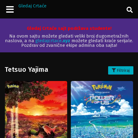
Gledaj Crtaće
Gledaj Crtaće sajt podržava studente!
Na ovom sajtu možete gledati veliki broj dugometražnih
naslova, a na
gledajcrtace
.xyz
možete gledati kraće serijale.
Pozdrav od zvanične ekipe admina oba sajta!
Tetsuo Yajima
Filtriraj