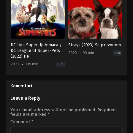
DC Liga Super-ljubimaca /
Strays (2023) Sa prevodom
DC League of Super-Pets
2023
93 min
Film
(2022) HR
2022
105 min
Film
Action
,
Animation
,
Comedy
,
Family
Adventure
,
Science
,
Comedy
Fiction
US
AU
,
2023-
US
08-
Komentari
2022-
17
07-
Josh
27
Greenbaum
Leave a Reply
Jared
Stern
Your email address will not be published.
Required
fields are marked
*
Comment
*