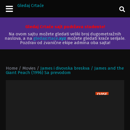
Gledaj Crtaće
Gledaj Crtaće sajt podržava studente!
Na ovom sajtu možete gledati veliki broj dugometražnih
naslova, a na
gledajcrtace
.xyz
možete gledati kraće serijale.
Pozdrav od zvanične ekipe admina oba sajta!
Home
/
Movies
/
James i divovska breskva / James and the
Giant Peach (1996) Sa prevodom
CLOSE