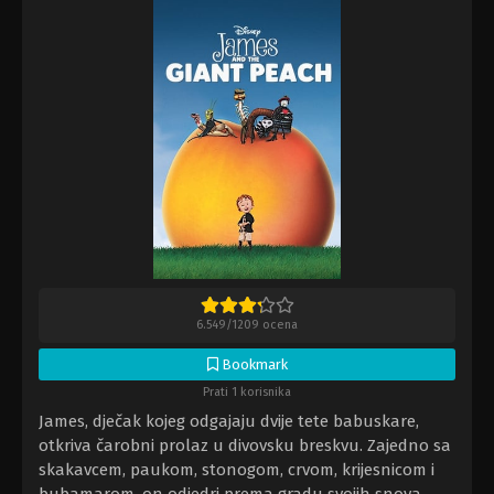
6.549
/
1209
ocena
Bookmark
Prati 1 korisnika
James, dječak kojeg odgajaju dvije tete babuskare,
otkriva čarobni prolaz u divovsku breskvu. Zajedno sa
skakavcem, paukom, stonogom, crvom, krijesnicom i