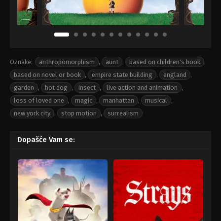
Oznake:
anthropomorphism
,
aunt
,
based on children's book
,
based on novel or book
,
empire state building
,
england
,
garden
,
hot dog
,
insect
,
live action and animation
,
loss of loved one
,
magic
,
manhattan
,
musical
,
new york city
,
stop motion
,
surrealism
Dopašće Vam se: