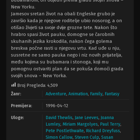
bubamarom, on odjedri prema gradu svojih snova –
New Yorku.
Jamesov sretan život na obali Engleske grubo je
završio kada je njegove roditelje ubio nosorog, a on
otišao živjeti sa svoje dvije grozne tete. Nakon što
hrabro spasi život pauku, domogne se čarobnih
skuhanih jezika krokodila, nakon čega golema
breskva počne rasti u njegovu vrtu. Kad uđe u nju,
susretne ne samo pauka nego i niz novih prijatelja,
među kojima su bubamara i stonoga, koji mu
pomognu ostvariti plan da se pokuša domoći grada
svojih snova – New Yorka.
Broj Pregleda:
4,509
Žanr:
Adventure
,
Animation
,
Family
,
Fantasy
Premijera:
1996-04-12
Uloge:
David Thewlis
,
Jane Leeves
,
Joanna
Lumley
,
Miriam Margolyes
,
Paul Terry
,
Pete Postlethwaite
,
Richard Dreyfuss
,
Simon Callow
,
Steven Culp
,
Susan