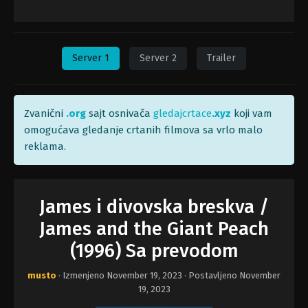
Server 1
Server 2
Trailer
Zvanični
.org
sajt osnivača
gledajcrtace
.xyz
koji vam
omogućava gledanje crtanih filmova sa vrlo malo
reklama.
James i divovska breskva /
James and the Giant Peach
(1996) Sa prevodom
musto
· Izmenjeno
November 19, 2023
· Postavljeno
November
19, 2023