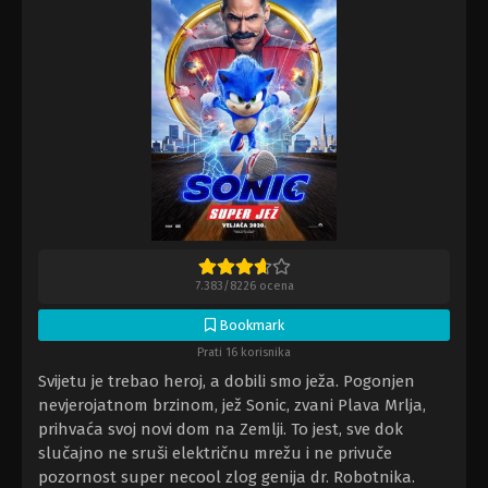
7.383
/
8226
ocena
Bookmark
Prati 16 korisnika
Svijetu je trebao heroj, a dobili smo ježa. Pogonjen
nevjerojatnom brzinom, jež Sonic, zvani Plava Mrlja,
prihvaća svoj novi dom na Zemlji. To jest, sve dok
slučajno ne sruši električnu mrežu i ne privuče
pozornost super necool zlog genija dr. Robotnika.