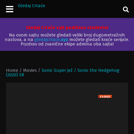
Gledaj Crtaće
Gledaj Crtaće sajt podržava studente!
Na ovom sajtu možete gledati veliki broj dugometražnih
naslova, a na
gledajcrtace
.xyz
možete gledati kraće serijale.
Pozdrav od zvanične ekipe admina oba sajta!
Home
/
Movies
/
Sonic Super jež / Sonic the Hedgehog
(2020) SR
CLOSE