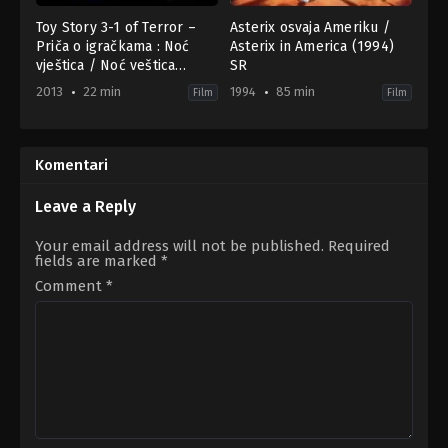
Toy Story 3-1 of Terror –
Asterix osvaja Ameriku /
Priča o igračkama : Noć
Asterix in America (1994)
vještica / Noć veštica
SR
(2013) HR-SR
2013
22 min
1994
85 min
Film
Film
Adventure
,
Animation
,
Comedy
Adventure
,
Family
,
Animation
,
Comedy
,
F
US
AT
2013-
1994-
10-
09-
Komentari
16
28
Angus
Gerhard
MacLane
Hahn
Leave a Reply
Your email address will not be published.
Required
fields are marked
*
Comment
*