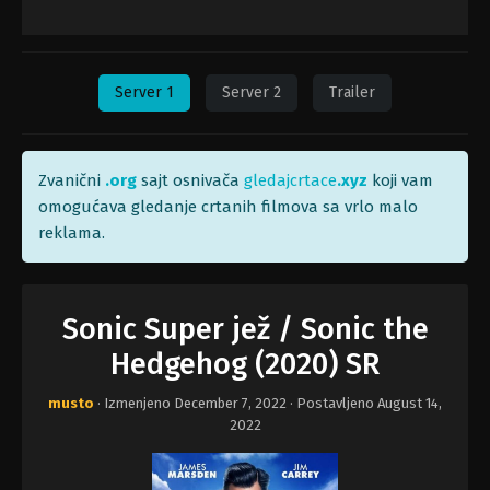
Server 1
Server 2
Trailer
Zvanični
.org
sajt osnivača
gledajcrtace
.xyz
koji vam
omogućava gledanje crtanih filmova sa vrlo malo
reklama.
Sonic Super jež / Sonic the
Hedgehog (2020) SR
musto
· Izmenjeno
December 7, 2022
· Postavljeno
August 14,
2022