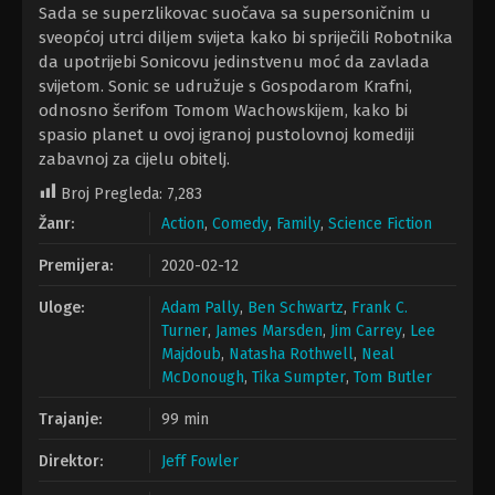
Sada se superzlikovac suočava sa supersoničnim u
sveopćoj utrci diljem svijeta kako bi spriječili Robotnika
da upotrijebi Sonicovu jedinstvenu moć da zavlada
svijetom. Sonic se udružuje s Gospodarom Krafni,
odnosno šerifom Tomom Wachowskijem, kako bi
spasio planet u ovoj igranoj pustolovnoj komediji
zabavnoj za cijelu obitelj.
Broj Pregleda:
7,283
Žanr:
Action
,
Comedy
,
Family
,
Science Fiction
Premijera:
2020-02-12
Uloge:
Adam Pally
,
Ben Schwartz
,
Frank C.
Turner
,
James Marsden
,
Jim Carrey
,
Lee
Majdoub
,
Natasha Rothwell
,
Neal
McDonough
,
Tika Sumpter
,
Tom Butler
Trajanje:
99 min
Direktor:
Jeff Fowler