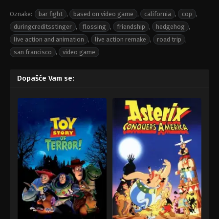
Oznake:
bar fight
,
based on video game
,
california
,
cop
,
duringcreditsstinger
,
flossing
,
friendship
,
hedgehog
,
live action and animation
,
live action remake
,
road trip
,
san francisco
,
video game
Dopašće Vam se: