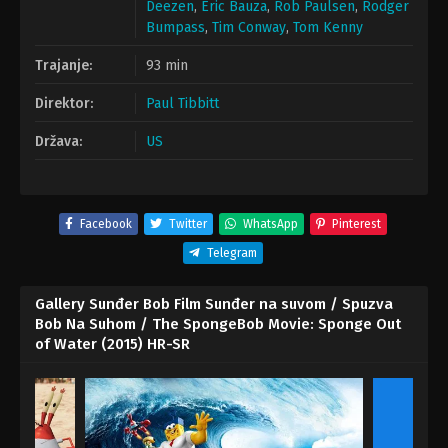
Deezen
,
Eric Bauza
,
Rob Paulsen
,
Rodger
Bumpass
,
Tim Conway
,
Tom Kenny
Trajanje:
93 min
Direktor:
Paul Tibbitt
Država:
US
Facebook
Twitter
WhatsApp
Pinterest
Telegram
Gallery Sunđer Bob Film Sunđer na suvom / Spuzva
Bob Na Suhom / The SpongeBob Movie: Sponge Out
of Water (2015) HR-SR