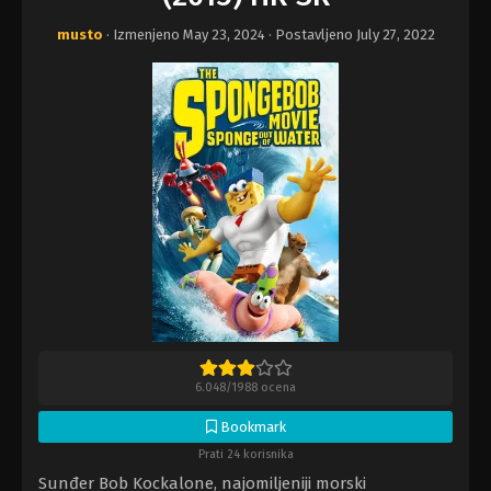
musto
· Izmenjeno
May 23, 2024
· Postavljeno
July 27, 2022
6.048
/
1988
ocena
Bookmark
Prati 24 korisnika
Sunđer Bob Kockalone, najomiljeniji morski