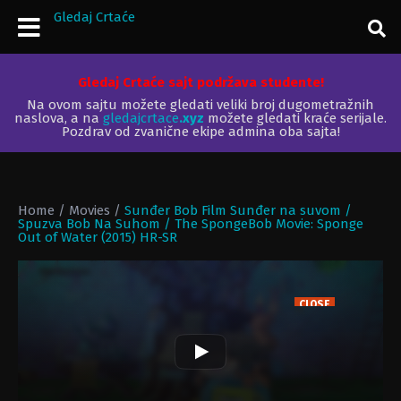
Gledaj Crtaće
Gledaj Crtaće sajt podržava studente!
Na ovom sajtu možete gledati veliki broj dugometražnih
naslova, a na
gledajcrtace
.xyz
možete gledati kraće serijale.
Pozdrav od zvanične ekipe admina oba sajta!
Home
/
Movies
/
Sunđer Bob Film Sunđer na suvom /
Spuzva Bob Na Suhom / The SpongeBob Movie: Sponge
Out of Water (2015) HR-SR
CLOSE