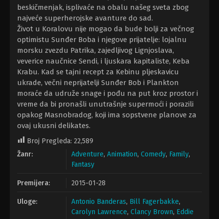
beskičmenjak, isplivaće na obalu našeg sveta zbog
najveće superherojske avanture do sad.
Život u Koralovu nije mogao da bude bolji za večnog
optimistu Sunđer Boba i njegove prijatelje: lojalnu
morsku zvezdu Patrika, zajedljivog Lignjoslava,
veverice naučnice Sendi, i ljuskara kapitaliste, Keba
Krabu. Kad se tajni recept za Kebinu pljeskavicu
ukrade, večni neprijatelji Sunđer Bob i Plankton
moraće da udruže snage i pođu na put kroz prostor i
vreme da bi pronašli unutrašnje supermoći i porazili
opakog Masnobradog, koji ima sopstvene planove za
ovaj ukusni delikates.
Broj Pregleda:
22,589
Žanr:
Adventure
,
Animation
,
Comedy
,
Family
,
Fantasy
Premijera:
2015-01-28
Uloge:
Antonio Banderas
,
Bill Fagerbakke
,
Carolyn Lawrence
,
Clancy Brown
,
Eddie