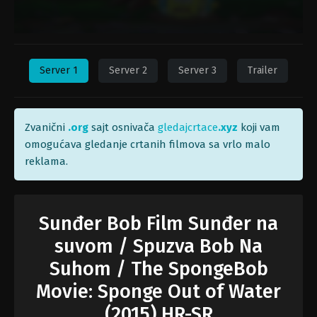
Server 1
Server 2
Server 3
Trailer
Zvanični
.org
sajt osnivača
gledajcrtace
.xyz
koji vam
omogućava gledanje crtanih filmova sa vrlo malo
reklama.
Sunđer Bob Film Sunđer na
suvom / Spuzva Bob Na
Suhom / The SpongeBob
Movie: Sponge Out of Water
(2015) HR-SR