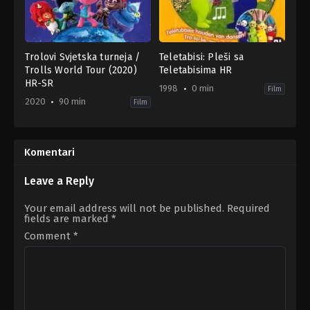
Trolovi Svjetska turneja /
Teletabisi: Pleši sa
Trolls World Tour (2020)
Teletabisima HR
HR-SR
1998
0 min
Film
2020
90 min
Film
Adventure
,
Animation
,
Comedy
Family
,
Family
,
Fantasy
,
Music
US
1998-
2020-
01-
03-
01
Komentari
11
David
P.
Leave a Reply
Smith
,
Walt
Dohrn
Your email address will not be published.
Required
fields are marked
*
Comment
*