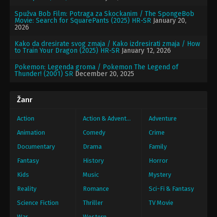
Spužva Bob Film: Potraga za Skockanim / The SpongeBob
Movie: Search for SquarePants (2025) HR-SR
January 20,
2026
Kako da dresirate svog zmaja / Kako izdresirati zmaja / How
to Train Your Dragon (2025) HR-SR
January 12, 2026
Pokemon: Legenda groma / Pokemon The Legend of
Thunder! (2001) SR
December 20, 2025
Žanr
Action
Action & Adventure
Adventure
Animation
Comedy
Crime
Documentary
Drama
Family
Fantasy
History
Horror
Kids
Music
Mystery
Reality
Romance
Sci-Fi & Fantasy
Science Fiction
Thriller
TV Movie
War
Western