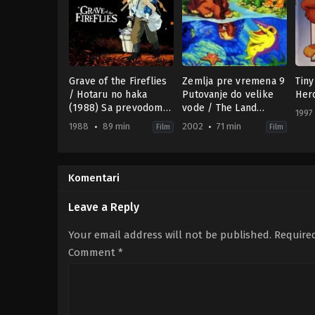
Grave of the Fireflies
Zemlja pre vremena 9
Tiny
/ Hotaru no haka
Putovanje do velike
Hero
(1988) Sa prevodom
vode / The Land
1997
Ghibli Movie
Before Time IX:
1988
89 min
2002
71 min
Film
Film
Journey to Big Water
Animation
,
Drama
,
War
Adventure
,
Animation
,
Famil
Ani
(2002) SR-HR
JP
US
HU
1988-
2002-
199
04-
12-
11-
Komentari
16
17
19
Isao
Charles
Jen
Takahata
Grosvenor
Kolt
Leave a Reply
Gém
Your email address will not be published.
Require
Comment
*