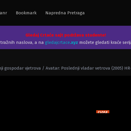
anr
Bookmark
Napredna Pretraga
Gledaj Crtaće sajt podržava studente!
etražnih naslova, a na
gledajcrtace
.xyz
možete gledati kraće seri
nji gospodar vjetrova / Avatar: Poslednji vladar vetrova (2005) HR
CLOSE