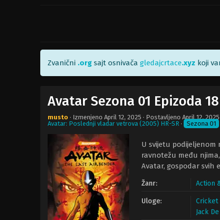
Zvanični
.org
sajt osnivača
gledajcrtace
.xyz
koji v
Avatar Sezona 01 Epizoda 18
musto
· Izmenjeno
April 12, 2025
· Postavljeno
April 12, 2025
Avatar: Poslednji vladar vetrova (2005) HR-SR
·
Sezona 01
U svijetu podijeljenom n
ravnotežu među njima, a
Avatar, gospodar svih 
Žanr:
Action 
Uloge:
Cricket
Jack De