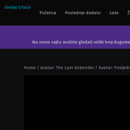
Gledaj Crtaće
Početna
Poslednje dodato
Liste
Ž
Na ovom sajtu možete gledati veliki broj dugom
Home
/
Avatar: The Last Airbender / Avatar: Posljed