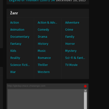
Legend of Thunder! (2001) SR
December 20, 2025
Žanr
Action
Action & Adventure
Adventure
Animation
Comedy
Crime
Documentary
Drama
Family
Fantasy
History
Horror
Kids
Music
Mystery
Reality
Romance
Sci-Fi & Fantasy
Science Fiction
Thriller
TV Movie
War
Western