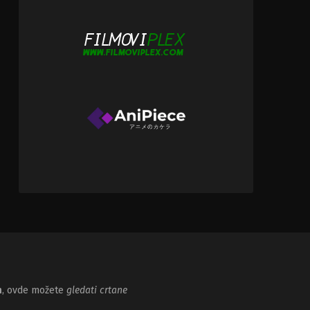
m
, ovde možete
gledati crtane