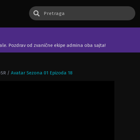
jale. Pozdrav od zvanične ekipe admina oba sajta!
-SR
/
Avatar Sezona 01 Epizoda 18