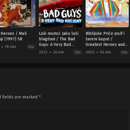
 Heroes / Mali
Loši momci: Jako loši
Biblijske Priče Josif i
ji (1997) SR
blagdani / The Bad
šareni kaput /
Guys: A Very Bad
Greatest Heroes and
78 min
Film
Holiday (2023) HR
Legends of the Bible:
2023
26 min
2003
50 min
Film
Film
Joseph and the Coat
y
mation
,
Family
,
Music
Animation
,
Comedy
,
Family
Animation
of Many Colors (2003)
US
US
SR
7-
2023-
2003-
11-
04-
30
01
ö
Bret
William
ai
,
József
Haaland
R.
es
Kowalchuk
d fields are marked
*