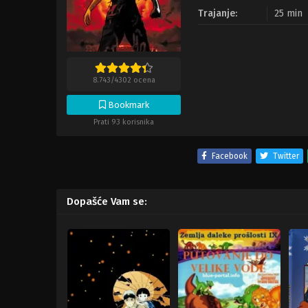
Trajanje:
25 min
8.743
/
4302
ocena
Bookmark
Prati 93 korisnika
Facebook
Twitter
Dopašće Vam se: