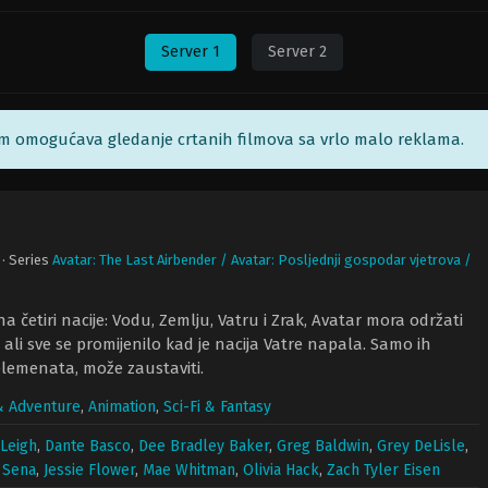
Server 1
Server 2
am omogućava gledanje crtanih filmova sa vrlo malo reklama.
· Series
Avatar: The Last Airbender / Avatar: Posljednji gospodar vjetrova /
a četiri nacije: Vodu, Zemlju, Vatru i Zrak, Avatar mora održati
li sve se promijenilo kad je nacija Vatre napala. Samo ih
elemenata, može zaustaviti.
& Adventure
,
Animation
,
Sci-Fi & Fantasy
 Leigh
,
Dante Basco
,
Dee Bradley Baker
,
Greg Baldwin
,
Grey DeLisle
,
 Sena
,
Jessie Flower
,
Mae Whitman
,
Olivia Hack
,
Zach Tyler Eisen