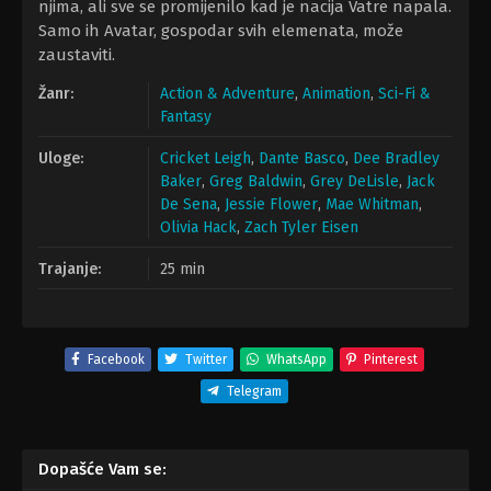
njima, ali sve se promijenilo kad je nacija Vatre napala.
Samo ih Avatar, gospodar svih elemenata, može
zaustaviti.
Žanr:
Action & Adventure
,
Animation
,
Sci-Fi &
Fantasy
Uloge:
Cricket Leigh
,
Dante Basco
,
Dee Bradley
Baker
,
Greg Baldwin
,
Grey DeLisle
,
Jack
De Sena
,
Jessie Flower
,
Mae Whitman
,
Olivia Hack
,
Zach Tyler Eisen
Trajanje:
25 min
Facebook
Twitter
WhatsApp
Pinterest
Telegram
Dopašće Vam se: