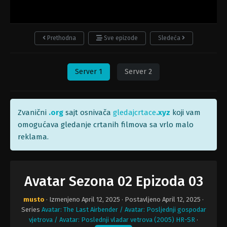
Prethodna
Sve epizode
Sledeća
Server 1
Server 2
Zvanični
.org
sajt osnivača
gledajcrtace
.xyz
koji vam
omogućava gledanje crtanih filmova sa vrlo malo
reklama.
Avatar Sezona 02 Epizoda 03
musto
· Izmenjeno
April 12, 2025
· Postavljeno
April 12, 2025
·
Series
Avatar: The Last Airbender / Avatar: Posljednji gospodar
vjetrova / Avatar: Poslednji vladar vetrova (2005) HR-SR
·