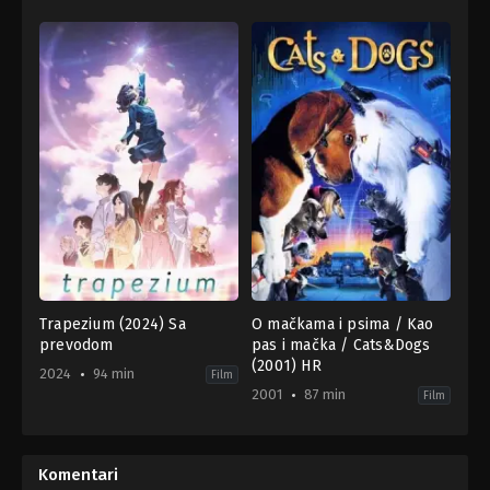
Trapezium (2024) Sa
O mačkama i psima / Kao
prevodom
pas i mačka / Cats&Dogs
(2001) HR
2024
94 min
Film
2001
87 min
Film
Animation
,
Drama
,
Music
Comedy
,
Family
JP
US
2024-
2001-
05-
07-
Komentari
10
04