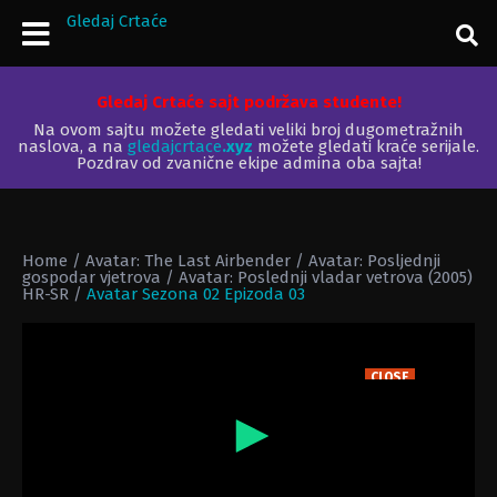
Gledaj Crtaće
Gledaj Crtaće sajt podržava studente!
Na ovom sajtu možete gledati veliki broj dugometražnih
naslova, a na
gledajcrtace
.xyz
možete gledati kraće serijale.
Pozdrav od zvanične ekipe admina oba sajta!
Home
/
Avatar: The Last Airbender / Avatar: Posljednji
gospodar vjetrova / Avatar: Poslednji vladar vetrova (2005)
HR-SR
/
Avatar Sezona 02 Epizoda 03
CLOSE