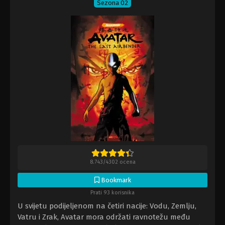
Sezona 02
8.743
/
4302
ocena
Bookmark
Prati 93 korisnika
U svijetu podijeljenom na četiri nacije: Vodu, Zemlju,
Vatru i Zrak, Avatar mora održati ravnotežu među