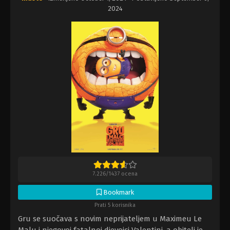
2024
7.226
/
1437
ocena
Bookmark
Prati 5 korisnika
Gru se suočava s novim neprijateljem u Maximeu Le