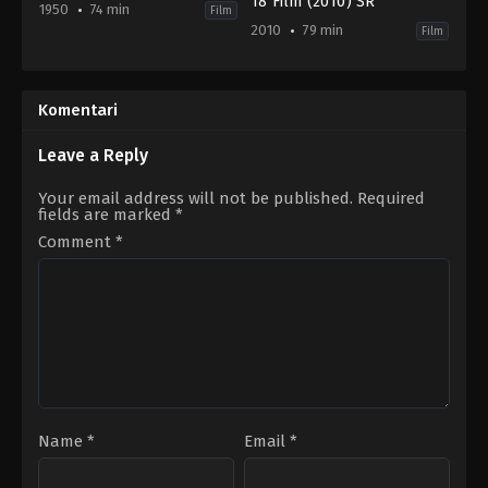
18 Film (2010) SR
1950
74 min
Film
2010
79 min
Film
Animation
,
Family
,
Fantasy
,
Romance
Animation
,
Family
US
CZ
,
1950-
US
02-
2010-
Komentari
22
09-
Clyde
14
Geronimi
,
Hamilton
William
Leave a Reply
Luske
,
Wilfred
Lau
Jackson
Your email address will not be published.
Required
fields are marked
*
Comment
*
Name
*
Email
*