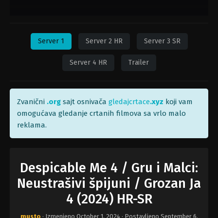
Server 1
Server 2 HR
Server 3 SR
Server 4 HR
Trailer
Zvanični
.org
sajt osnivača
gledajcrtace
.xyz
koji vam
omogućava gledanje crtanih filmova sa vrlo malo
reklama.
Despicable Me 4 / Gru i Malci:
Neustrašivi špijuni / Grozan Ja
4 (2024) HR-SR
musto
· Izmenjeno
October 1, 2024
· Postavljeno
September 6,