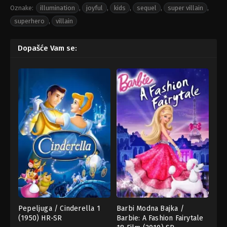
Oznake:
illumination
,
joyful
,
kids
,
sequel
,
super villain
,
superhero
,
villain
Dopašće Vam se:
Pepeljuga / Cinderella 1
Barbi Modna Bajka /
(1950) HR-SR
Barbie: A Fashion Fairytale