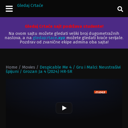
Gledaj Crtaće
Gledaj Crtaće sajt podržava studente!
Na ovom sajtu možete gledati veliki broj dugometražnih
naslova, a na
gledajcrtace
.xyz
možete gledati kraće serijale.
Pozdrav od zvanične ekipe admina oba sajta!
Home
/
Movies
/
Despicable Me 4 / Gru i Malci: Neustrašivi
špijuni / Grozan Ja 4 (2024) HR-SR
CLOSE