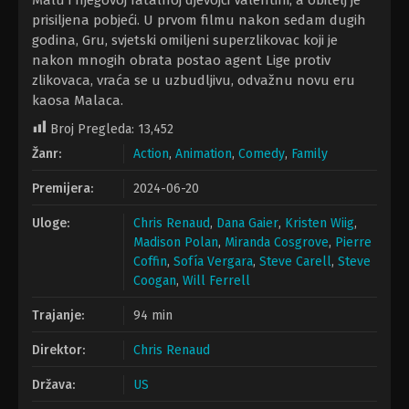
Malu i njegovoj fatalnoj djevojci Valentini, a obitelj je
prisiljena pobjeći. U prvom filmu nakon sedam dugih
godina, Gru, svjetski omiljeni superzlikovac koji je
nakon mnogih obrata postao agent Lige protiv
zlikovaca, vraća se u uzbudljivu, odvažnu novu eru
kaosa Malaca.
Broj Pregleda:
13,452
Žanr:
Action
,
Animation
,
Comedy
,
Family
Premijera:
2024-06-20
Uloge:
Chris Renaud
,
Dana Gaier
,
Kristen Wiig
,
Madison Polan
,
Miranda Cosgrove
,
Pierre
Coffin
,
Sofía Vergara
,
Steve Carell
,
Steve
Coogan
,
Will Ferrell
Trajanje:
94 min
Direktor:
Chris Renaud
Država:
US