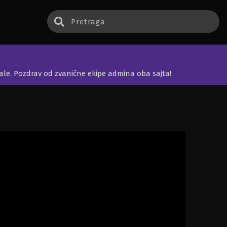
jale. Pozdrav od zvanične ekipe admina oba sajta!