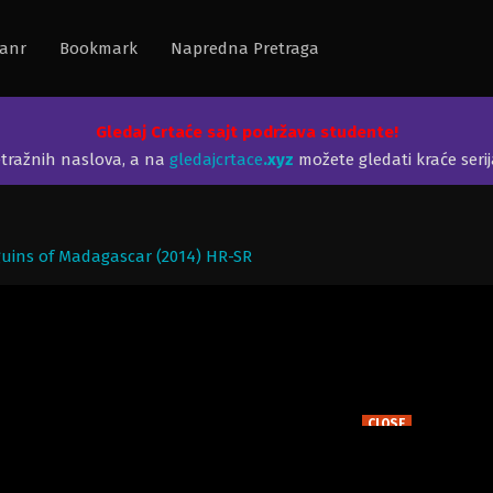
anr
Bookmark
Napredna Pretraga
Gledaj Crtaće sajt podržava studente!
etražnih naslova, a na
gledajcrtace
.xyz
možete gledati kraće seri
guins of Madagascar (2014) HR-SR
CLOSE