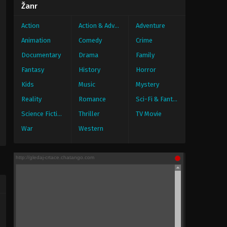
Žanr
Action
Action & Adventure
Adventure
Animation
Comedy
Crime
Documentary
Drama
Family
Fantasy
History
Horror
Kids
Music
Mystery
Reality
Romance
Sci-Fi & Fantasy
Science Fiction
Thriller
TV Movie
War
Western