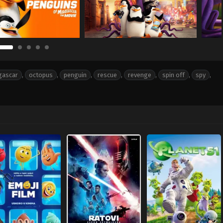
ascar
,
octopus
,
penguin
,
rescue
,
revenge
,
spin off
,
spy
,