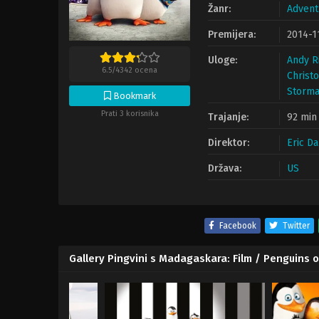
Žanr:
Advent
Premijera:
2014-1
Uloge:
Andy R
6.5
/
4342
ocena
Christ
Storma
Bookmark
Prati 3 korisnika
Trajanje:
92 min
Direktor:
Eric Da
Država:
US
Facebook
Twitter
Gallery Pingvini s Madagaskara: Film / Penguins