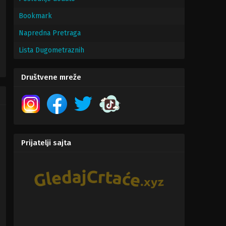
Bookmark
Napredna Pretraga
Lista Dugometraznih
Comedy
,
Family
,
Science
Društvene mreže
Prijatelji sajta