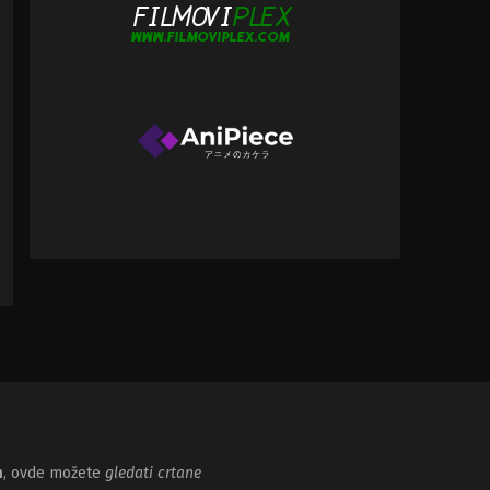
m
, ovde možete
gledati crtane