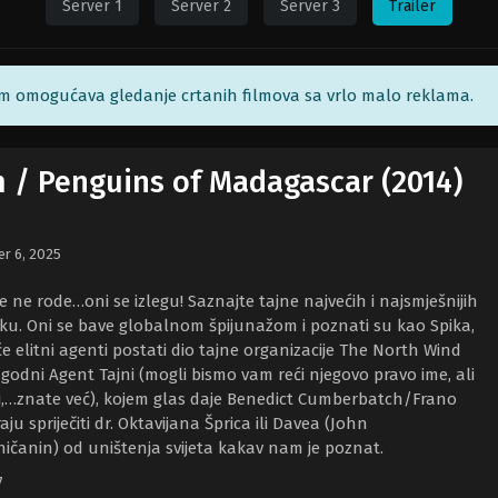
Server 1
Server 2
Server 3
Trailer
am omogućava gledanje crtanih filmova sa vrlo malo reklama.
m / Penguins of Madagascar (2014)
r 6, 2025
e ne rode…oni se izlegu! Saznajte tajne najvećih i najsmješnijih
ku. Oni se bave globalnom špijunažom i poznati su kao Spika,
 će elitni agenti postati dio tajne organizacije The North Wind
zgodni Agent Tajni (mogli bismo vam reći njegovo pravo ime, ali
,…znate već), kojem glas daje Benedict Cumberbatch/Frano
u spriječiti dr. Oktavijana Šprica ili Davea (John
čanin) od uništenja svijeta kakav nam je poznat.
7