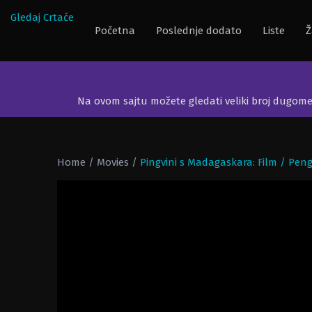
Gledaj Crtaće
Početna
Poslednje dodato
Liste
Ž
Na ovom sajtu možete gledati veliki broj dugom
Home
/
Movies
/
Pingvini s Madagaskara: Film / Pen