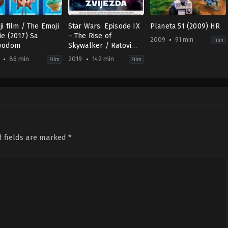
i film / The Emoji
Star Wars: Episode IX
Planeta 51 (2009) HR
e (2017) Sa
– The Rise of
2009
91 min
Film
vodom
Skywalker / Ratovi
zvijezda: Epizoda IX –
86 min
2019
142 min
Film
Film
Uspon Skywalkera
mation
,
Comedy
,
Family
Action
,
Adventure
,
Science
Adventure
,
Animation
,
(2019) Sa prevodom
Fiction
Fiction
7-
US
ES
2019-
2009-
12-
11-
y
18
19
ndis
J.J.
Jorge
Abrams
Blanco
d fields are marked
*