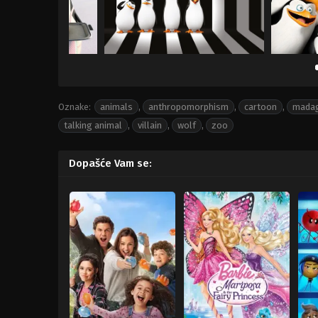
Oznake:
animals
,
anthropomorphism
,
cartoon
,
madag
talking animal
,
villain
,
wolf
,
zoo
Dopašće Vam se: