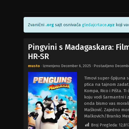
Zvanični
.org
sajt osnivača
gledajcrtace
.xyz
koji v
Pingvini s Madagaskara: Fil
HR-SR
musto
· Izmenjeno
December 6, 2025
· Postavljeno
Decembe
Timovi super-špijuna s
ptica na tajnom zadat
Kompa, Rico i Pišta. Ti
koju vodi šarmantni i 
onda bismo vas morali
Mašković. Zajedno moraj
Malkovich/Branko Meni
Broj Pregleda:
12,81