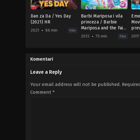
Dan za Da / Yes Day
Barbi Mariposa i vila
Emoj
(2021) HR
princeza / Barbie
Movi
Mariposa and the Fairy
pre
2021
86 min
Film
Princess 25 Film
2013
75 min
2017
Film
(2013) SR
Comedy
,
Family
Animation
,
Family
,
Fantasy
Ani
US
US
US
2021-
2013-
201
03-
08-
07-
Komentari
12
25
23
Miguel
William
Ton
Arteta
Lau
Leo
Leave a Reply
Your email address will not be published.
Require
Comment
*