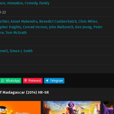
ure
,
Animation
,
Comedy
,
Family
1-22
ichter
,
Annet Mahendru
,
Benedict Cumberbatch
,
Chris Miller
,
opher Knights
,
Conrad Vernon
,
John Malkovich
,
Ken Jeong
,
Peter
re
,
Tom McGrath
rnell
,
Simon J. Smith
WhatsApp
Pinterest
Telegram
 of Madagascar (2014) HR-SR