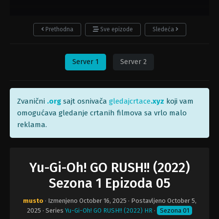
Prethodna
Sve epizode
Sledeća
Server 1
Server 2
Zvanični
.org
sajt osnivača
gledajcrtace
.xyz
koji vam
omogućava gledanje crtanih filmova sa vrlo malo
reklama.
Yu-Gi-Oh! GO RUSH!! (2022)
Sezona 1 Epizoda 05
musto
· Izmenjeno
October 16, 2025
· Postavljeno
October 5,
2025
· Series
Yu-Gi-Oh! GO RUSH!! (2022) HR
·
Sezona 01