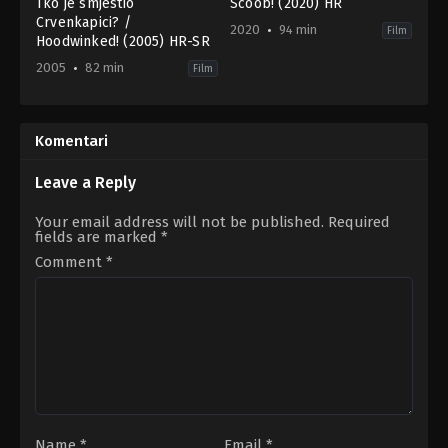
Tko je smjestio
Scoob! (2020) HR
Crvenkapici? /
2020
94 min
Film
Hoodwinked! (2005) HR-SR
2005
82 min
Film
Animation
,
Comedy
,
Crime
,
Family
Adventure
,
Animation
,
Comedy
,
F
US
US
2005-
2020-
12-
07-
Komentari
16
09
Cory
Tony
Edwards
,
Todd
Cervone
Leave a Reply
Edwards
,
Tony
Leech
Your email address will not be published.
Required
fields are marked
*
Comment
*
Name
*
Email
*