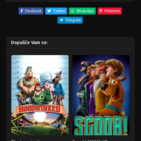
Facebook
Twitter
WhatsApp
Pinterest
Telegram
Dopašće Vam se: