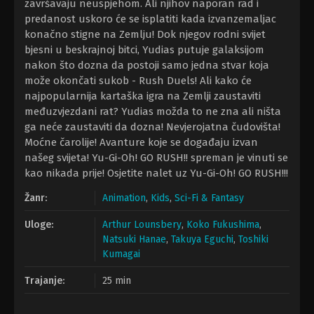
završavaju neuspjehom. Ali njihov naporan rad i
predanost uskoro će se isplatiti kada izvanzemaljac
konačno stigne na Zemlju! Dok njegov rodni svijet
bjesni u beskrajnoj bitci, Yudias putuje galaksijom
nakon što dozna da postoji samo jedna stvar koja
može okončati sukob - Rush Duels! Ali kako će
najpopularnija kartaška igra na Zemlji zaustaviti
međuzvjezdani rat? Yudias možda to ne zna ali ništa
ga neće zaustaviti da dozna! Nevjerojatna čudovišta!
Moćne čarolije! Avanture koje se događaju izvan
našeg svijeta! Yu-Gi-Oh! GO RUSH!! spreman je vinuti se
kao nikada prije! Osjetite nalet uz Yu-Gi-Oh! GO RUSH!!!
Žanr:
Animation
,
Kids
,
Sci-Fi & Fantasy
Uloge:
Arthur Lounsbery
,
Koko Fukushima
,
Natsuki Hanae
,
Takuya Eguchi
,
Toshiki
Kumagai
Trajanje:
25 min