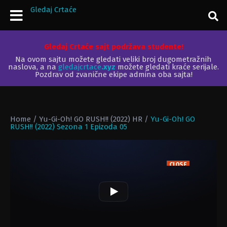
Gledaj Crtaće
Gledaj Crtaće sajt podržava studente!
Na ovom sajtu možete gledati veliki broj dugometražnih
naslova, a na
gledajcrtace
.xyz
možete gledati kraće serijale.
Pozdrav od zvanične ekipe admina oba sajta!
Home
/
Yu-Gi-Oh! GO RUSH!! (2022) HR
/
Yu-Gi-Oh! GO
RUSH!! (2022) Sezona 1 Epizoda 05
CLOSE