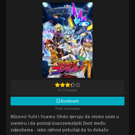
6.7
/
9
ocena
Bookmark
Prati 4 korisnika
Blizanci Yuhi i Yuamu Ohdo vjeruju da nismo sami u
svemiru i da postoji izvanzemaljski život među
zvijezdama - iako njihovi pokušaji da to dokažu