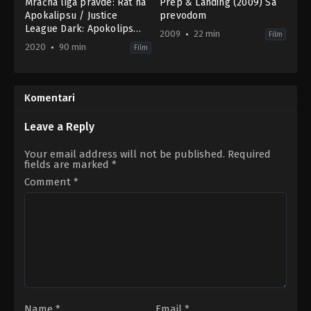
Mračna liga pravde: Rat na
Prep & Landing (2009) Sa
Apokalipsu / Justice
prevodom
League Dark: Apokolips
2009
22 min
Film
War (2020) Sa prevodom
2020
90 min
Film
Action
,
Animation
,
Science
Animation
,
Family
,
Fantasy
Fiction
US
US
2009-
2020-
12-
Komentari
05-
24
05
Kevin
Christina
Deters
,
Stevie
Leave a Reply
Sotta
,
Matt
Wermers-
Peters
Skelton
Your email address will not be published.
Required
fields are marked
*
Comment
*
Name
*
Email
*