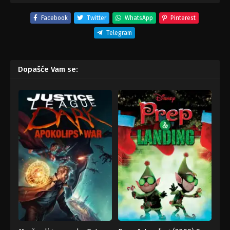
Facebook
Twitter
WhatsApp
Pinterest
Telegram
Dopašće Vam se: