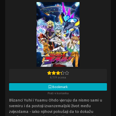
6.7
/
9
ocena
Bookmark
Prati 4 korisnika
Blizanci Yuhi i Yuamu Ohdo vjeruju da nismo sami u
svemiru i da postoji izvanzemaljski život među
zvijezdama - iako njihovi pokušaji da to dokažu