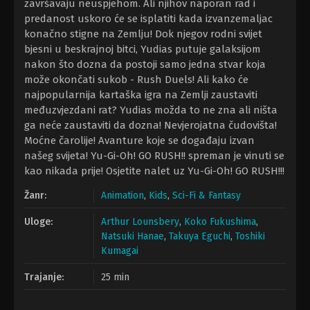
završavaju neuspjehom. Ali njihov naporan rad i
predanost uskoro će se isplatiti kada izvanzemaljac
konačno stigne na Zemlju! Dok njegov rodni svijet
bjesni u beskrajnoj bitci, Yudias putuje galaksijom
nakon što dozna da postoji samo jedna stvar koja
može okončati sukob - Rush Duels! Ali kako će
najpopularnija kartaška igra na Zemlji zaustaviti
međuzvjezdani rat? Yudias možda to ne zna ali ništa
ga neće zaustaviti da dozna! Nevjerojatna čudovišta!
Moćne čarolije! Avanture koje se događaju izvan
našeg svijeta! Yu-Gi-Oh! GO RUSH!! spreman je vinuti se
kao nikada prije! Osjetite nalet uz Yu-Gi-Oh! GO RUSH!!!
Žanr:
Animation
,
Kids
,
Sci-Fi & Fantasy
Uloge:
Arthur Lounsbery
,
Koko Fukushima
,
Natsuki Hanae
,
Takuya Eguchi
,
Toshiki
Kumagai
Trajanje:
25 min