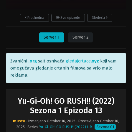
Prethodna
Sve epizode
Sledeća
Server 1
Server 2
Zvanični
.org
sajt osnivača
gledajcrtace
.xyz
koji vam
omogućava gledanje crtanih filmova sa vrlo malo
reklama.
Yu-Gi-Oh! GO RUSH!! (2022)
Sezona 1 Epizoda 13
musto
· Izmenjeno
October 16, 2025
· Postavljeno
October 16,
2025
· Series
Yu-Gi-Oh! GO RUSH!! (2022) HR
·
Sezona 01