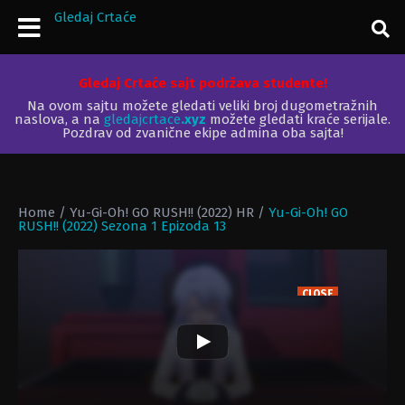
Gledaj Crtaće
Gledaj Crtaće sajt podržava studente!
Na ovom sajtu možete gledati veliki broj dugometražnih
naslova, a na
gledajcrtace
.xyz
možete gledati kraće serijale.
Pozdrav od zvanične ekipe admina oba sajta!
Home
/
Yu-Gi-Oh! GO RUSH!! (2022) HR
/
Yu-Gi-Oh! GO
RUSH!! (2022) Sezona 1 Epizoda 13
CLOSE