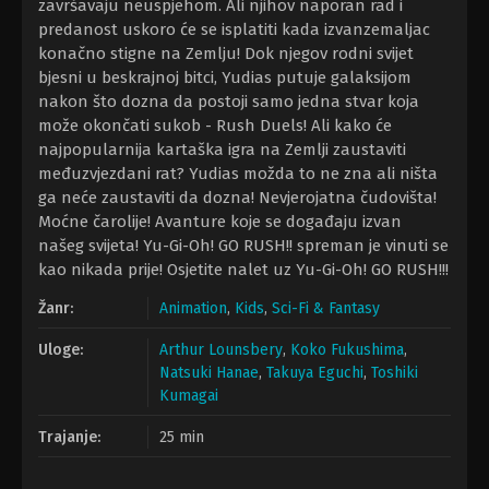
završavaju neuspjehom. Ali njihov naporan rad i
predanost uskoro će se isplatiti kada izvanzemaljac
konačno stigne na Zemlju! Dok njegov rodni svijet
bjesni u beskrajnoj bitci, Yudias putuje galaksijom
nakon što dozna da postoji samo jedna stvar koja
može okončati sukob - Rush Duels! Ali kako će
najpopularnija kartaška igra na Zemlji zaustaviti
međuzvjezdani rat? Yudias možda to ne zna ali ništa
ga neće zaustaviti da dozna! Nevjerojatna čudovišta!
Moćne čarolije! Avanture koje se događaju izvan
našeg svijeta! Yu-Gi-Oh! GO RUSH!! spreman je vinuti se
kao nikada prije! Osjetite nalet uz Yu-Gi-Oh! GO RUSH!!!
Žanr:
Animation
,
Kids
,
Sci-Fi & Fantasy
Uloge:
Arthur Lounsbery
,
Koko Fukushima
,
Natsuki Hanae
,
Takuya Eguchi
,
Toshiki
Kumagai
Trajanje:
25 min