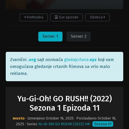
Prethodna
Sve epizode
Sledeća
Server 1
Server 2
Zvanični
.org
sajt osnivača
gledajcrtace
.xyz
koji vam
omogućava gledanje crtanih filmova sa vrlo malo
reklama.
Yu-Gi-Oh! GO RUSH!! (2022)
Sezona 1 Epizoda 11
musto
· Izmenjeno
October 16, 2025
· Postavljeno
October 16,
2025
· Series
Yu-Gi-Oh! GO RUSH!! (2022) HR
·
Sezona 01