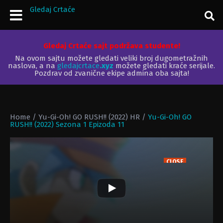
Gledaj Crtaće
Gledaj Crtaće sajt podržava studente!
Na ovom sajtu možete gledati veliki broj dugometražnih
naslova, a na
gledajcrtace
.xyz
možete gledati kraće serijale.
Pozdrav od zvanične ekipe admina oba sajta!
Home
/
Yu-Gi-Oh! GO RUSH!! (2022) HR
/
Yu-Gi-Oh! GO
RUSH!! (2022) Sezona 1 Epizoda 11
CLOSE