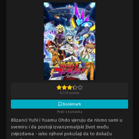
6.7
/
9
ocena
Bookmark
Prati 4 korisnika
Blizanci Yuhi i Yuamu Ohdo vjeruju da nismo sami u
svemiru i da postoji izvanzemaljski život među
zvijezdama - iako njihovi pokušaji da to dokažu