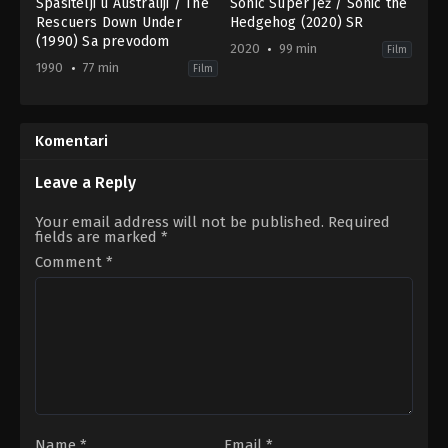
Spasitelji u Australiji / The
Sonic Super jež / Sonic the
Rescuers Down Under
Hedgehog (2020) SR
(1990) Sa prevodom
2020
99 min
Film
1990
77 min
Film
Adventure
,
Animation
,
Family
,
Action
Fantasy
,
Comedy
,
Family
,
Science
US
Fiction
1990-
JP
,
11-
US
Komentari
16
2020-
Hendel
02-
Butoy
,
Mike
12
Leave a Reply
Gabriel
Jeff
Fowler
Your email address will not be published.
Required
fields are marked
*
Comment
*
Name
*
Email
*